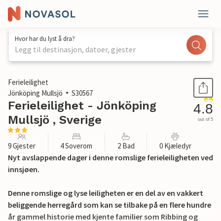
Hvor har du lyst å dra?
Legg til destinasjon, datoer, gjester
1 / 20
Ferieleilighet
Jönköping Mullsjö
S30567
Ferieleilighet - Jönköping
4.8
Mullsjö , Sverige
out of 5
9 Gjester
4 Soverom
2 Bad
0 Kjæledyr
Nyt avslappende dager i denne romslige ferieleiligheten ved
innsjøen.
Denne romslige og lyse leiligheten er en del av en vakkert
beliggende herregård som kan se tilbake på en flere hundre
år gammel historie med kjente familier som Ribbing og