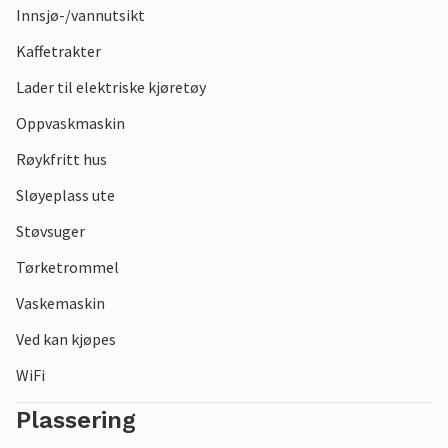
Innsjø-/vannutsikt
Tips! For en større gruppe kan du også bestille leiligheten i
Kaffetrakter
første etasje. De fire enhetene på eiendommen kan bookes
Lader til elektriske kjøretøy
hver for seg eller sammen.
Oppvaskmaskin
Røykfritt hus
Sløyeplass ute
Støvsuger
Tørketrommel
Vaskemaskin
Ved kan kjøpes
WiFi
Plassering