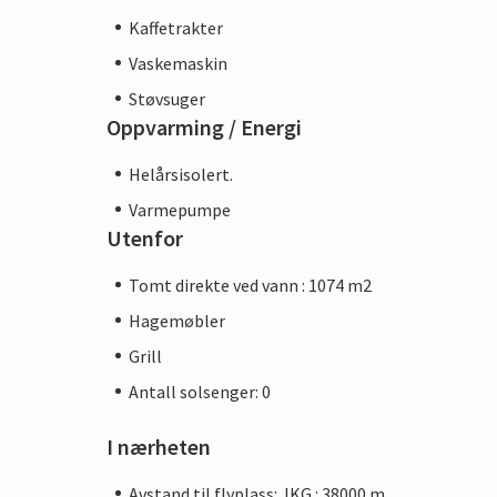
Kaffetrakter
Vaskemaskin
Støvsuger
Oppvarming / Energi
Helårsisolert.
Varmepumpe
Utenfor
Tomt direkte ved vann : 1074 m2
Hagemøbler
Grill
Antall solsenger: 0
I nærheten
Avstand til flyplass: JKG : 38000 m