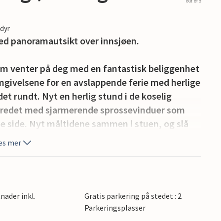
out of 5
edyr
med panoramautsikt over innsjøen.
m venter på deg med en fantastisk beliggenhet
omgivelsene for en avslappende ferie med herlige
t rundt. Nyt en herlig stund i de koselig
nredet med sjarmerende sprossevinduer som
ste side. Nyt måltidene sammen i stuen, og slå
 etter utfluktene, hvor dere kan prate, slappe
es mer
eisovnen.
sikten. Nyt solen i fulle drag, og se frem til lune
g deilige grillretter.
nader inkl.
Gratis parkering på stedet : 2
Parkeringsplasser
rfriske deg, sole deg eller ta en deilig spasertur.