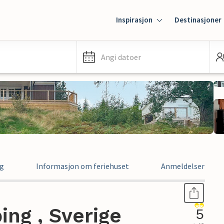
Inspirasjon
Destinasjoner
Angi datoer
ng
Informasjon om feriehuset
Anmeldelser
ing , Sverige
5