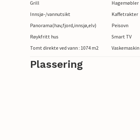
Grill
Hagemøbler
I Jönköping er det verdt å ta en spasertu
Innsjø-/vannutsikt
Kaffetrakter
Nässjö kan du oppleve den tradisjonelle
rolige livet på landet.
Panorama(hav,fjord,innsjø,elv)
Peisovn
Røykfritt hus
Smart TV
Tomt direkte ved vann : 1074 m2
Vaskemaskin
Plassering