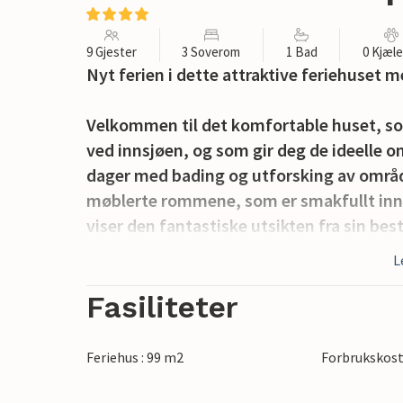
9 Gjester
3 Soverom
1 Bad
0 Kjæl
Nyt ferien i dette attraktive feriehuset 
Velkommen til det komfortable huset, so
ved innsjøen, og som gir deg de ideelle 
dager med bading og utforsking av område
møblerte rommene, som er smakfullt in
viser den fantastiske utsikten fra sin be
dere ned i den koselige sofaen om kvelden
L
av og lytte til de knitrende flammene i p
Fasiliteter
Gå ut på terrassen og la deg fortrylle av ut
sommerkvelder utendørs med kald drikke o
Feriehus : 99 m2
Forbrukskost
Ta en spasertur til innsjøen, der du kan fo