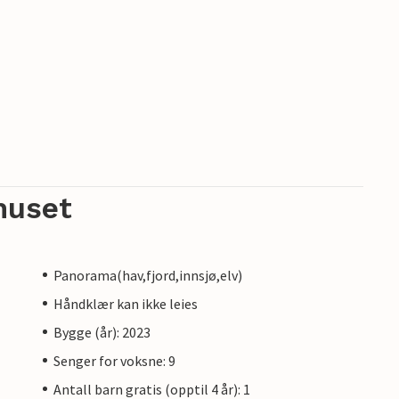
huset
Panorama(hav,fjord,innsjø,elv)
Håndklær kan ikke leies
Bygge (år): 2023
Senger for voksne: 9
Antall barn gratis (opptil 4 år): 1