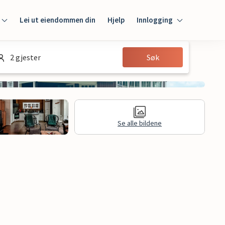
Lei ut eiendommen din
Hjelp
Innlogging
Innlogging
2 gjester
Søk
Gjest
Huseier
Se alle bildene