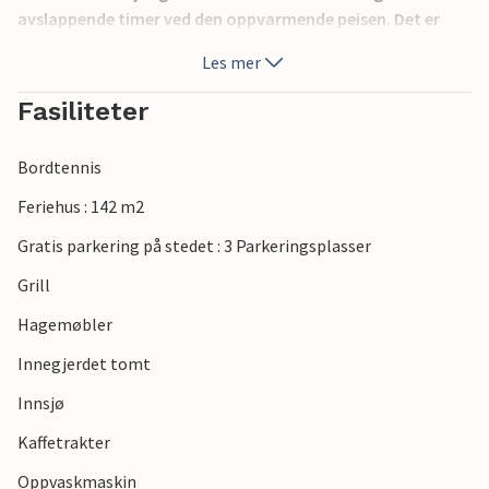
avslappende timer ved den oppvarmende peisen. Det er
også mulig å leie kanoer x 2 og sykler x 5. For koselige timer
Les mer
og avslappende ferier er det mange bekvemmeligheter til
din disposisjon. Hobbyrom med bordtennisbord.
Fasiliteter
Bordtennis
Feriehus : 142 m2
Gratis parkering på stedet : 3 Parkeringsplasser
Grill
Hagemøbler
Innegjerdet tomt
Innsjø
Kaffetrakter
Oppvaskmaskin