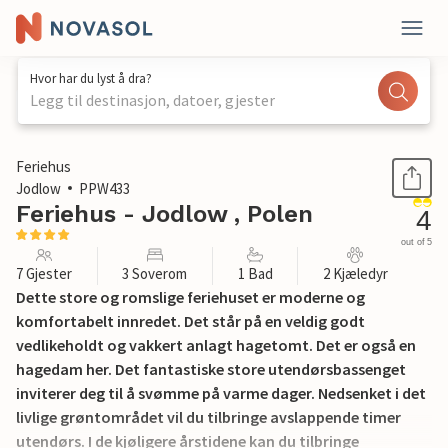
Hvor har du lyst å dra?
Legg til destinasjon, datoer, gjester
1 / 24
Feriehus
Jodlow
PPW433
Feriehus - Jodlow , Polen
4
out of 5
7 Gjester
3 Soverom
1 Bad
2 Kjæledyr
Dette store og romslige feriehuset er moderne og
komfortabelt innredet. Det står på en veldig godt
vedlikeholdt og vakkert anlagt hagetomt. Det er også en
hagedam her. Det fantastiske store utendørsbassenget
inviterer deg til å svømme på varme dager. Nedsenket i det
livlige grøntområdet vil du tilbringe avslappende timer
utendørs. I de kjøligere årstidene kan du tilbringe