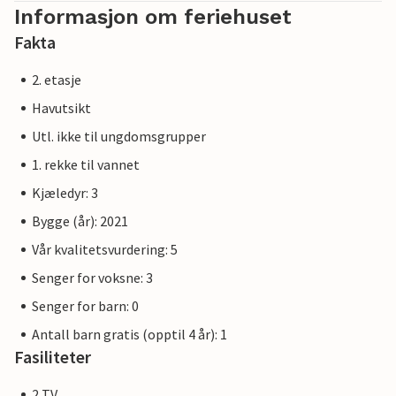
Informasjon om feriehuset
Dette er en ferieleilighet i første etasje.
Fakta
Vårt favorittsted: Å sitte på balkongen med en sundowner,
2. etasje
se på måkene i luften og holde utkikk etter joller.
Havutsikt
Utl. ikke til ungdomsgrupper
Vær oppmerksom på at OstseeResort Olpenitz fortsatt er
under bygging på grunn av stor etterspørsel. Likevel
1. rekke til vannet
oppfyller eiendommene allerede en 5-stjerners standard og
Kjæledyr: 3
tilbyr deg et førsteklasses opphold. Eventuelle
Bygge (år): 2021
byggearbeider på feriestedet vil ikke påvirke din
ferieopplevelse, og det er derfor ikke mulig å få ekstra
Vår kvalitetsvurdering: 5
rabatter.
Senger for voksne: 3
Senger for barn: 0
Antall barn gratis (opptil 4 år): 1
Fasiliteter
2 TV