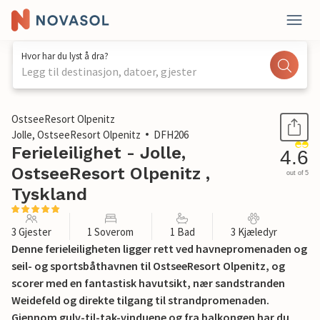
Hvor har du lyst å dra?
Legg til destinasjon, datoer, gjester
1 / 26
OstseeResort Olpenitz
Jolle, OstseeResort Olpenitz
DFH206
Ferieleilighet - Jolle,
4.6
OstseeResort Olpenitz ,
out of 5
Tyskland
3 Gjester
1 Soverom
1 Bad
3 Kjæledyr
Denne ferieleiligheten ligger rett ved havnepromenaden og
seil- og sportsbåthavnen til OstseeResort Olpenitz, og
scorer med en fantastisk havutsikt, nær sandstranden
Weidefeld og direkte tilgang til strandpromenaden.
Gjennom gulv-til-tak-vinduene og fra balkongen har du