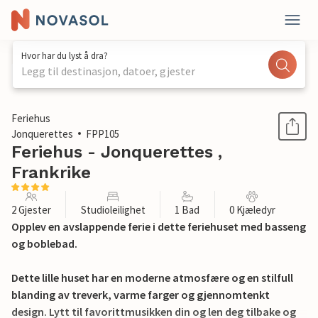
Hvor har du lyst å dra?
Legg til destinasjon, datoer, gjester
1 / 19
Feriehus
Jonquerettes
FPP105
Feriehus - Jonquerettes ,
Frankrike
2 Gjester
Studioleilighet
1 Bad
0 Kjæledyr
Opplev en avslappende ferie i dette feriehuset med basseng
og boblebad.
Dette lille huset har en moderne atmosfære og en stilfull
blanding av treverk, varme farger og gjennomtenkt
design. Lytt til favorittmusikken din og len deg tilbake og