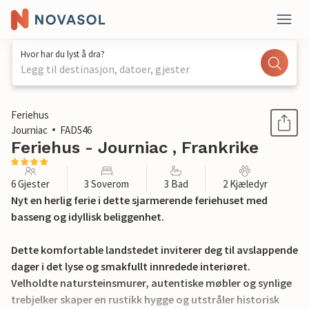
Hvor har du lyst å dra?
Legg til destinasjon, datoer, gjester
1 / 37
Feriehus
Journiac
FAD546
Feriehus - Journiac , Frankrike
6 Gjester
3 Soverom
3 Bad
2 Kjæledyr
Nyt en herlig ferie i dette sjarmerende feriehuset med
basseng og idyllisk beliggenhet.
Dette komfortable landstedet inviterer deg til avslappende
dager i det lyse og smakfullt innredede interiøret.
Velholdte natursteinsmurer, autentiske møbler og synlige
trebjelker skaper en rustikk hygge og utstråler historisk