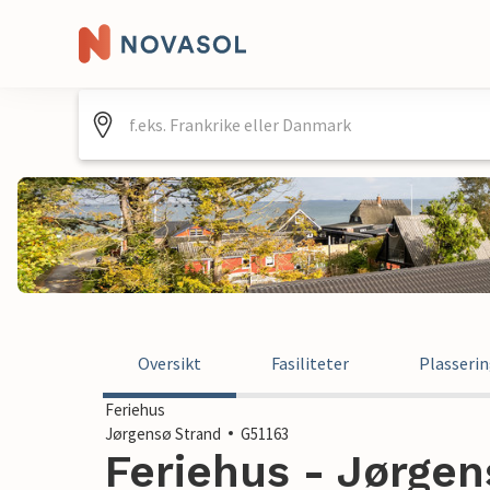
Oversikt
Fasiliteter
Plasseri
Feriehus
Jørgensø Strand
G51163
Feriehus - Jørgen