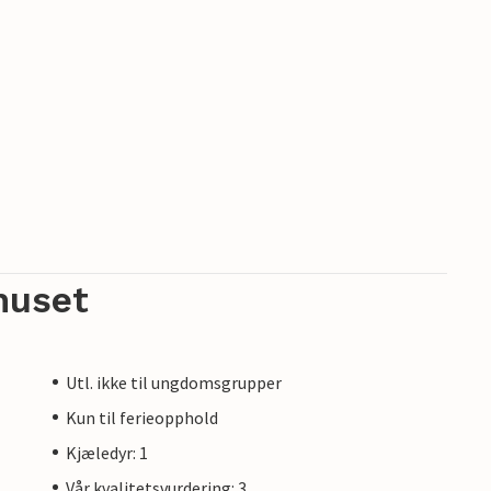
huset
Utl. ikke til ungdomsgrupper
Kun til ferieopphold
Kjæledyr: 1
Vår kvalitetsvurdering: 3