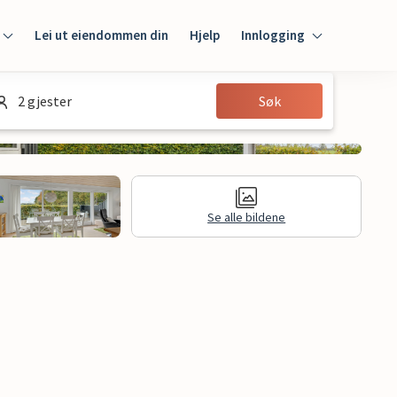
Lei ut eiendommen din
Hjelp
Innlogging
Innlogging
2 gjester
Søk
Gjest
Huseier
Se alle bildene