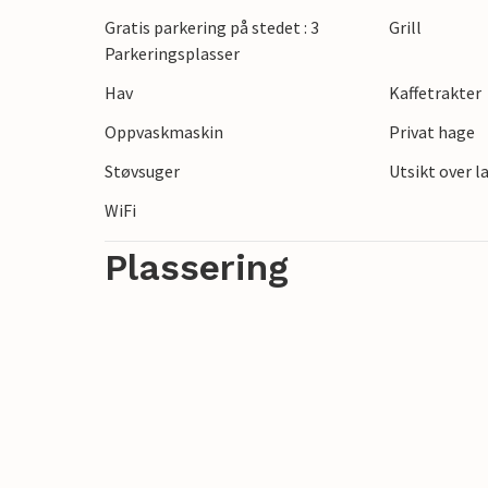
Plasseringen er ideell for familier med ba
Gratis parkering på stedet : 3
Grill
minigolf samt et badeområde. Den nærligg
Parkeringsplasser
avslappende, solfylte badedager om somm
Hav
Kaffetrakter
prøve fiskelykken her - kanskje du får m
Oppvaskmaskin
Privat hage
Fantastiske ferier venter på deg i dette v
Støvsuger
Utsikt over 
WiFi
Plassering