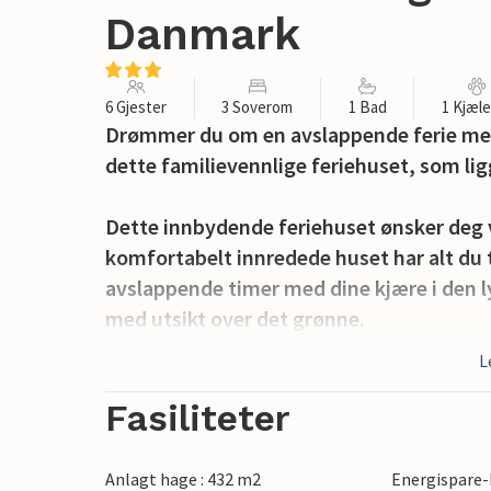
Danmark
6 Gjester
3 Soverom
1 Bad
1 Kjæl
Drømmer du om en avslappende ferie med 
dette familievennlige feriehuset, som lig
Dette innbydende feriehuset ønsker deg
komfortabelt innredede huset har alt du tr
avslappende timer med dine kjære i den l
med utsikt over det grønne.
L
Den store, delvis overbygde terrassen invi
utendørs. Gjør deg komfortabel i hagemøb
Fasiliteter
har det gøy i sandkassen.
Anlagt hage : 432 m2
Energispare-