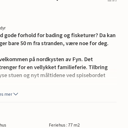
out of 5
edyr
gode forhold for bading og fisketurer? Da kan
ger bare 50 m fra stranden, være noe for deg.
 velkommen på nordkysten av Fyn. Det
enger for en vellykket familieferie. Tilbring
yse stuen og nyt måltidene ved spisebordet
es mer
terer deg til å tilbringe koselige timer
lene eller lag en deilig grillmat mens de små
hus
Feriehus : 77 m2