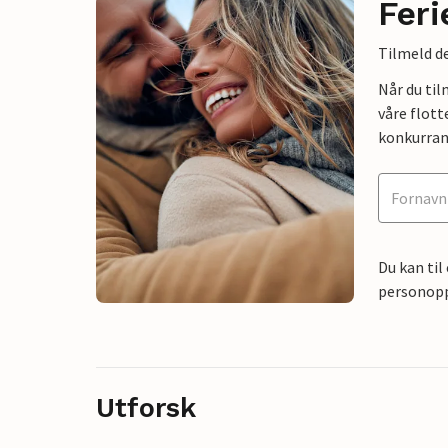
Feri
Tilmeld de
Når du ti
våre flott
konkurran
Du kan til
personoppl
Utforsk