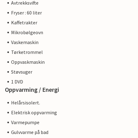
Avtrekksvifte
Fryser : 60 liter
Kaffetrakter
Mikrobølgeovn
Vaskemaskin
Tørketrommel
Oppvaskmaskin
Støvsuger
1 DVD
Oppvarming / Energi
Helårsisolert.
Elektrisk oppvarming
Varmepumpe
Gulvvarme på bad