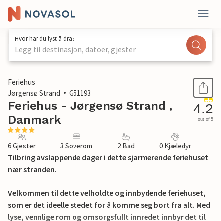
Hvor har du lyst å dra?
Legg til destinasjon, datoer, gjester
1 / 18
Feriehus
Jørgensø Strand
G51193
Feriehus - Jørgensø Strand ,
4.2
Danmark
out of 5
6 Gjester
3 Soverom
2 Bad
0 Kjæledyr
Tilbring avslappende dager i dette sjarmerende feriehuset
nær stranden.
Velkommen til dette velholdte og innbydende feriehuset,
som er det ideelle stedet for å komme seg bort fra alt. Med
lyse, vennlige rom og omsorgsfullt innredet innbyr det til