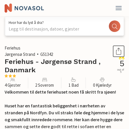
Hvor har du lyst å dra?
Legg til destinasjon, datoer, gjester
1 / 21
Feriehus
Jørgensø Strand
G51342
Feriehus - Jørgensø Strand ,
5
Danmark
out of
5
4 Gjester
2 Soverom
1 Bad
0 Kjæledyr
Velkommen til dette feriehuset noen få skritt fra sjøen!
Huset har en fantastisk beliggenhet i nærheten av
stranden på Nordfyn. Du vil straks føle deg hjemme i de lyse
og smakfullt innredede rommene. Her kan dere hygge dere
sammen og sette dere godt til rette i sofaen etter en