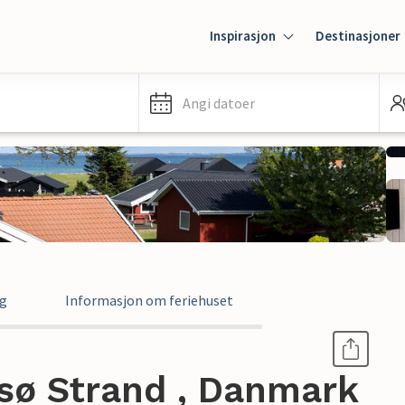
Inspirasjon
Destinasjoner
Angi datoer
ng
Informasjon om feriehuset
nsø Strand , Danmark