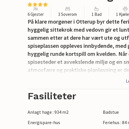
6 Gjester
3 Soverom
1 Bad
1 Kjæl
På klare morgener i Otterup byr dette feri
hyggelig sittekrok med vedovn gir et lu
sammen etter at dere har vært ute og ut
spiseplassen oppleves innbydende, med god
hyggelig runde kortspill om kvelden. Når d
spisesteder et avvekslende miljø og en s
atmosfære og praktiske planløsning er de
denne delen av Danmark i deres eget tem
L
Otterup, som ligger på øya Fyn, byr på 
Fasiliteter
strender og flotte sykkelruter. Besøkend
vannsport, eller besøke nærliggende slot
Anlagt hage : 934 m2
Badstue
reiseavstand ligger Odense, fødebyen til
Energispare-hus
Feriehus : 84
Enebærodde-halvøya og Fyns mange kult