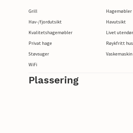
Grill
Hagemøbler
Hav-/fjordutsikt
Havutsikt
Kvalitetshagemøbler
Livet utendø
Privat hage
Røykfritt hu
Støvsuger
Vaskemaskin
WiFi
Plassering