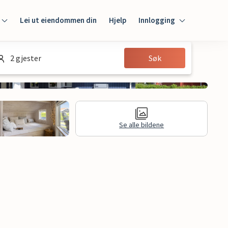
Lei ut eiendommen din
Hjelp
Innlogging
Innlogging
2 gjester
Søk
Gjest
Huseier
Se alle bildene