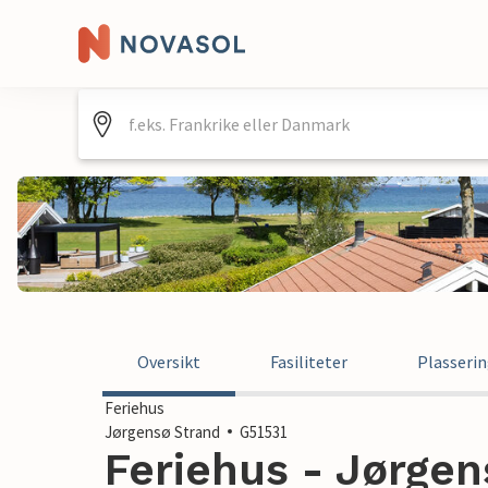
Oversikt
Fasiliteter
Plasseri
Feriehus
Jørgensø Strand
G51531
Feriehus - Jørge