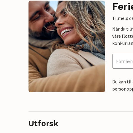
Feri
Tilmeld de
Når du ti
våre flott
konkurran
Du kan til
personoppl
Utforsk