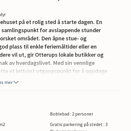
edyr
ehuset på et rolig sted å starte dagen. En
nt samlingspunkt for avslappende stunder
forsket området. Den åpne stue- og
 plass til enkle feriemåltider eller en
ere vil ut, gir Otterups lokale butikker og
mak av hverdagslivet. Med sin vennlige
tte et lettvint utgangspunkt for å oppdage
po.
es mer
sjarmerende dansk landskap, barnevennlige
e kan utforske den vakre kysten, nyte fiske og
t og herregårder. Innenfor behagelig
Boblebad : 2 personer
 Hans Christian Andersen, den pittoreske
 m2
Gratis parkering på stedet : 3
urattraksjoner og naturområder.