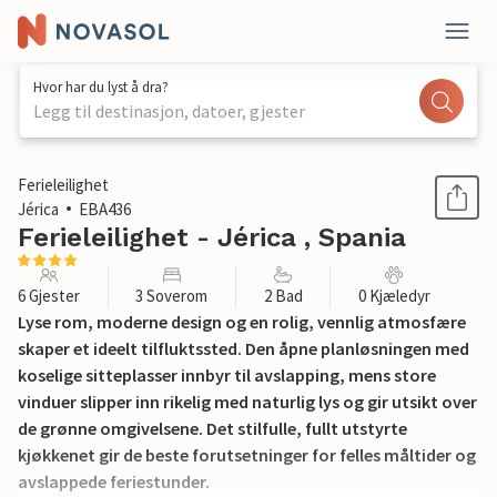
Hvor har du lyst å dra?
Legg til destinasjon, datoer, gjester
1 / 22
Ferieleilighet
Jérica
EBA436
Ferieleilighet - Jérica , Spania
6 Gjester
3 Soverom
2 Bad
0 Kjæledyr
Lyse rom, moderne design og en rolig, vennlig atmosfære
skaper et ideelt tilfluktssted. Den åpne planløsningen med
koselige sitteplasser innbyr til avslapping, mens store
vinduer slipper inn rikelig med naturlig lys og gir utsikt over
de grønne omgivelsene. Det stilfulle, fullt utstyrte
kjøkkenet gir de beste forutsetninger for felles måltider og
avslappede feriestunder.