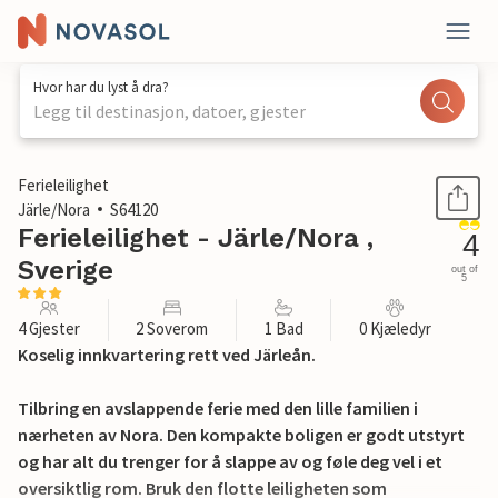
Hvor har du lyst å dra?
Legg til destinasjon, datoer, gjester
1 / 17
Ferieleilighet
Järle/Nora
S64120
Ferieleilighet - Järle/Nora ,
4
Sverige
out of
5
4 Gjester
2 Soverom
1 Bad
0 Kjæledyr
Koselig innkvartering rett ved Järleån.
Tilbring en avslappende ferie med den lille familien i
nærheten av Nora. Den kompakte boligen er godt utstyrt
og har alt du trenger for å slappe av og føle deg vel i et
oversiktlig rom. Bruk den flotte leiligheten som