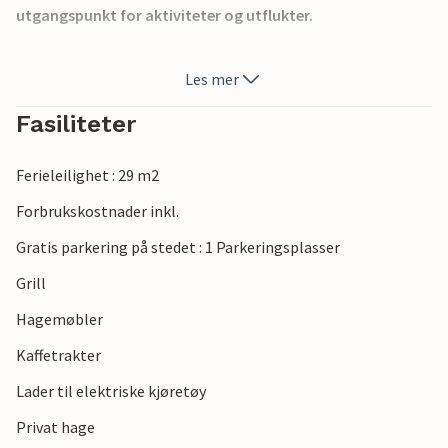
utgangspunkt for aktiviteter og utflukter.
Overnattingsstedet har gode kommunikasjoner og ligger
Les mer
bare noen hundre meter fra Järlstation, der
damplokomotivet går mellom Järle og Nora. På stasjonen
Fasiliteter
er det en liten kiosk med kaffeservering om sommeren. Du
finner også en fin lekeplass i nærheten.
Ferieleilighet : 29 m2
Det er en elv i nærheten, og du kan oppleve vannet ved å
Forbrukskostnader inkl.
bade eller på vannet via en gangbro med badestige og
Gratis parkering på stedet : 1 Parkeringsplasser
kano. I nærheten har du tilgang til turstiene i
Skärmarbodabergen eller Bergslagsleden. Terrengsyklister
Grill
kan også glede seg over skiltede ruter og dyrke hobbyen
Hagemøbler
sin.
Kaffetrakter
Nyt en aktiv og samtidig avslappende ferie!
Lader til elektriske kjøretøy
Privat hage