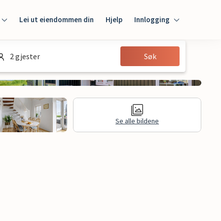
Lei ut eiendommen din
Hjelp
Innlogging
Innlogging
2 gjester
Søk
Gjest
Huseier
Se alle bildene