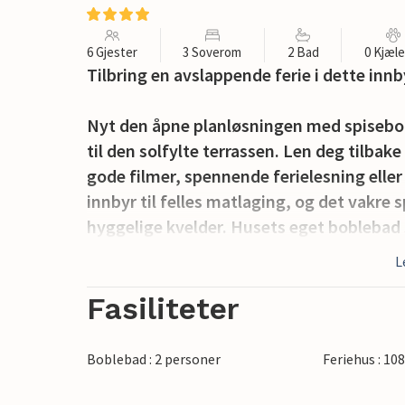
6 Gjester
3 Soverom
2 Bad
0 Kjæl
Tilbring en avslappende ferie i dette inn
Nyt den åpne planløsningen med spisebo
til den solfylte terrassen. Len deg tilbak
gode filmer, spennende ferielesning elle
innbyr til felles matlaging, og det vakre s
hyggelige kvelder. Husets eget boblebad 
L
Start dagen med frokost på terrassen, ell
godt til rette i hagemøblene og nyt den v
Fasiliteter
kan du hoppe i det glitrende blå havet og 
stranden.
Boblebad : 2 personer
Feriehus : 10
Du kan også utforske de bølgende åsene p