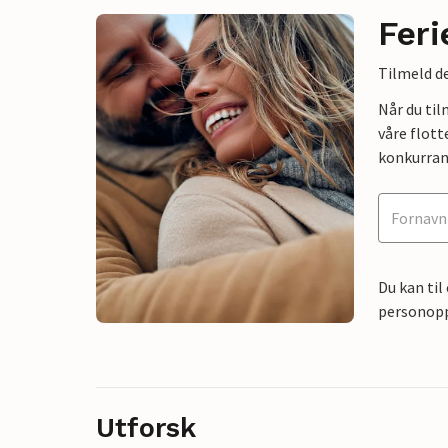
Feri
Tilmeld de
Når du ti
våre flott
konkurran
Du kan til
personoppl
Utforsk