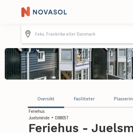
Oversikt
Fasiliteter
Plasseri
Feriehus
Juelsminde
D88057
Feriehus - Juels