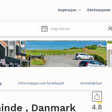
Inspirasjon
Destinasjoner
Angi datoer
ng
Informasjon om feriehuset
Anmeldelser
minde , Danmark
4.8