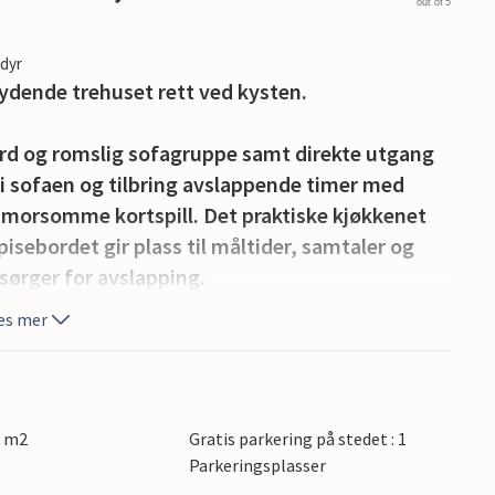
out of 5
edyr
bydende trehuset rett ved kysten.
rd og romslig sofagruppe samt direkte utgang
e i sofaen og tilbring avslappende timer med
r morsomme kortspill. Det praktiske kjøkkenet
pisebordet gir plass til måltider, samtaler og
sørger for avslapping.
es mer
er avslutt kvelden med en grillfest. Sett deg
akre sjøutsikten herfra. Bare noen få skritt unna
forfriske deg eller ta en spasertur langs
8 m2
Gratis parkering på stedet : 1
Parkeringsplasser
å den jyske østkysten på sykkel, eller du kan