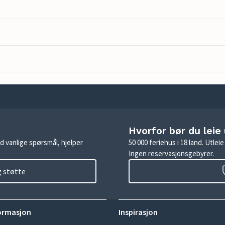
Hvorfor bør du leie
d vanlige spørsmål, hjelper
50 000 feriehus i 18 land. Utle
Ingen reservasjonsgebyrer.
g støtte
ormasjon
Inspirasjon