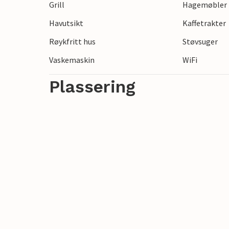
Grill
Hagemøbler
utforske feriebyen Juelsminde med sin li
Havutsikt
Kaffetrakter
Nærliggende Horsens byr også på en rekke
Røykfritt hus
Støvsuger
Vaskemaskin
WiFi
Plassering