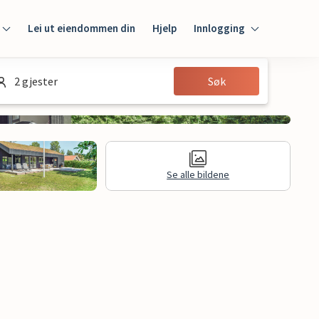
Lei ut eiendommen din
Hjelp
Innlogging
Innlogging
2 gjester
Søk
Gjest
Huseier
Se alle bildene