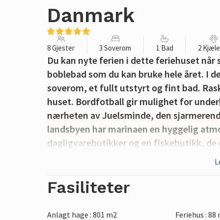
Danmark
8 Gjester
3 Soverom
1 Bad
2 Kjæl
Du kan nyte ferien i dette feriehuset når 
boblebad som du kan bruke hele året. I d
soverom, et fullt utstyrt og fint bad. Ras
huset. Bordfotball gir mulighet for under
nærheten av Juelsminde, den sjarmerende 
landsbyen har marinaen en hyggelig atmo
dagligvarebutikker og en fiskebutikk, de e
eget fiske. Du kan også være aktiv på and
L
Givskud Zoo er innen rekkevidde for en dag
minutter kan du nå byene Horsens og Vej
Fasiliteter
Anlagt hage : 801 m2
Feriehus : 88