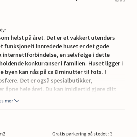
out of 5
edyr
som helst på året. Det er et vakkert utendørs
et funksjonelt innredede huset er det gode
k internettforbindelse, en selvfølge i dette
holdende konkurranser i familien. Huset ligger i
byen kan nås på ca 8 minutter til fots. I
sfære. Det er også spesialbutikker,
r åpne hele året. Du kan imidlertid gjøre ditt
re måter, det er gode sykkelstier, Legoland og
es mer
stur (1 time i bilen) og på litt under 40
le.
 m2
Gratis parkering på stedet : 3