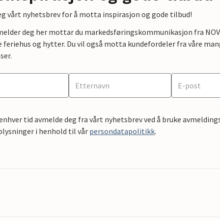
g vårt nyhetsbrev for å motta inspirasjon og gode tilbud!
lmelder deg her mottar du markedsføringskommunikasjon fra NOVAS
e feriehus og hytter. Du vil også motta kundefordeler fra våre mang
ser.
 enhver tid avmelde deg fra vårt nyhetsbrev ved å bruke avmeldings
ysninger i henhold til vår
persondatapolitikk
.