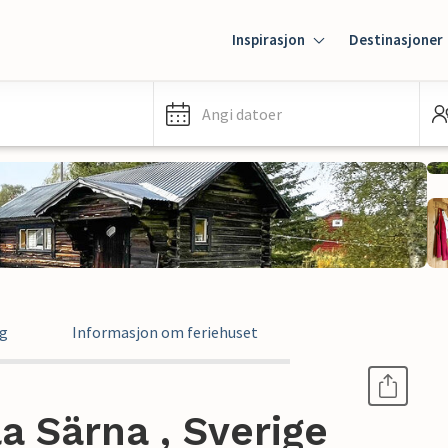
Inspirasjon
Destinasjoner
Angi datoer
ng
Informasjon om feriehuset
a Särna , Sverige