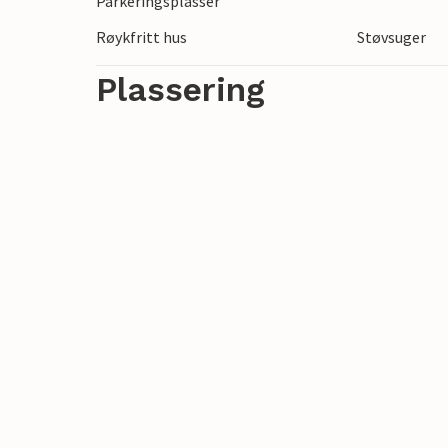
Parkeringsplasser
stier. Besøk Öxingafossen, eller planlegg 
Røykfritt hus
Støvsuger
Plassering