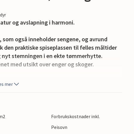
edyr
 natur og avslapning i harmoni.
, som også inneholder sengene, og avrund
den praktiske spiseplassen til felles måltider
og nyt stemningen i en ekte tømmerhytte.
enet med utsikt over enger og skoger.
e naturen i omgivelsene. Start dagen avslappet
es mer
 den lille trebroen over bekken rett ved siden av
liten landsby som er kjent for sin ro og
 m2
Forbrukskostnader inkl.
l Vedungsfjället og oppdag de store skogene som
Peisovn
p i skogene rundt, eller gå en tur på velholdte