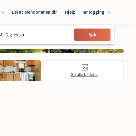
Lei ut eiendommen din
Hjelp
Innlogging
Innlogging
2 gjester
Søk
Gjest
Huseier
Se alle bildene