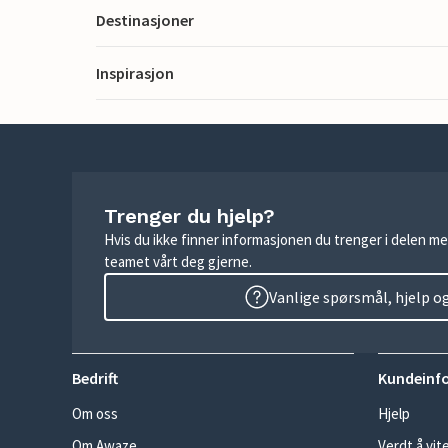
Destinasjoner
Inspirasjon
Trenger du hjelp?
Hvis du ikke finner informasjonen du trenger i delen me
teamet vårt deg gjerne.
Vanlige spørsmål, hjelp o
Bedrift
Kundeinf
Om oss
Hjelp
Om Awaze
Verdt å vit