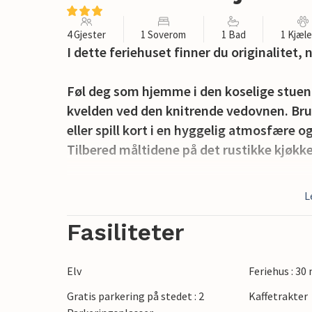
4 Gjester
1 Soverom
1 Bad
1 Kjæl
I dette feriehuset finner du originalitet,
Føl deg som hjemme i den koselige stuen
kvelden ved den knitrende vedovnen. Bruk 
eller spill kort i en hyggelig atmosfære 
Tilbered måltidene på det rustikke kjøkk
Opphold deg utendørs og nyt den uberørt
L
og lytt til vannets plasking, eller gå over
huset.
Fasiliteter
Dra nytte av beliggenheten i Öjvassla, en 
Elv
Feriehus : 30
tilbaketrukkethet. Ta en lang dagstur ti
Gratis parkering på stedet : 2
Kaffetrakter
kjennetegner området. Plukk bær eller sop