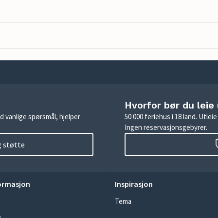
Hvorfor bør du leie
d vanlige spørsmål, hjelper
50 000 feriehus i 18 land. Utle
Ingen reservasjonsgebyrer.
g støtte
ormasjon
Inspirasjon
Tema
e