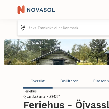
Oversikt
Fasiliteter
Plasseri
Feriehus
Öjvassla Särna
S84227
Feriehus - Öjvassl