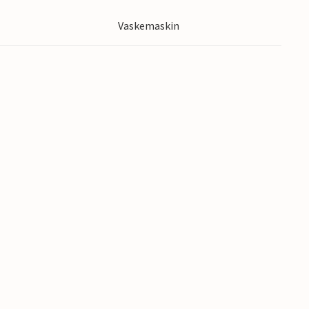
en tur til Njupeskär, Sveriges høyeste fossefall.
Vaskemaskin