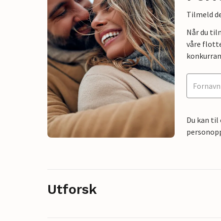
Tilmeld de
Når du ti
våre flott
konkurran
Du kan til
personoppl
Utforsk