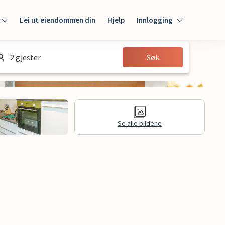
Lei ut eiendommen din
Hjelp
Innlogging
Innlogging
2 gjester
Søk
Gjest
Huseier
Se alle bildene