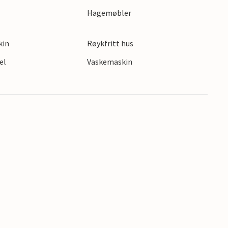
et atmosfære!
Hagemøbler
kin
Røykfritt hus
el
Vaskemaskin