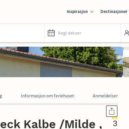
Inspirasjon
Destinasjoner
Angi datoer
ng
Informasjon om feriehuset
Anmeldelser
eck Kalbe /Milde ,
3