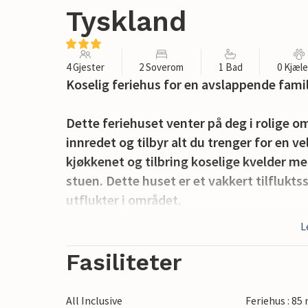
Tyskland
4 Gjester
2 Soverom
1 Bad
0 Kjæl
Koselig feriehus for en avslappende famil
Dette feriehuset venter på deg i rolige om
innredet og tilbyr alt du trenger for en ve
kjøkkenet og tilbring koselige kvelder med 
stuen. Dette huset er et vakkert tilflukts
utflukter i området.
L
Flere tur- og sykkelstier i nærheten invit
timer i frisk luft. Innen rekkevidde finne
Fasiliteter
innendørs svømmebasseng, hesteutleie o
All Inclusive
Feriehus : 85