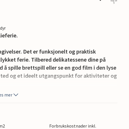
out of
5
edyr
ieferie.
givelser. Det er funksjonelt og praktisk
llykket ferie. Tilbered delikatessene dine på
å spille brettspill eller se en god film i den lyse
sted og et ideelt utgangspunkt for aktiviteter og
es mer
erer deg til å utforske og tilbringe avslappende
r du også flere familievennlige aktiviteter som
g minigolf.
 m2
Forbrukskostnader inkl.