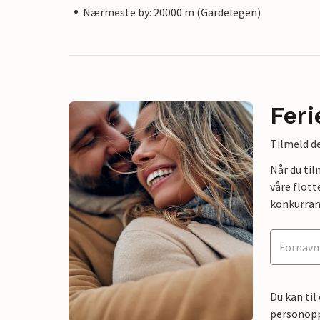
Nærmeste by: 20000 m (Gardelegen)
Feri
Tilmeld de
Når du ti
våre flott
konkurran
Du kan til
personoppl