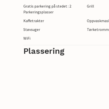
Gled deg til en variert ferie i en avslapp
Gratis parkering på stedet : 2
Grill
Parkeringsplasser
Kaffetrakter
Oppvaskmas
Støvsuger
Tørketromm
WiFi
Plassering