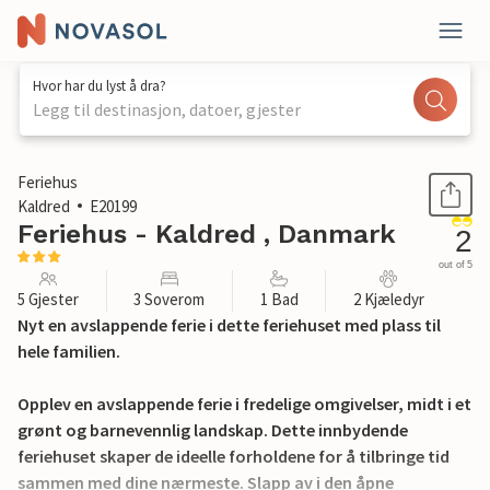
Hvor har du lyst å dra?
Legg til destinasjon, datoer, gjester
1 / 18
Feriehus
Kaldred
E20199
Feriehus - Kaldred , Danmark
2
out of 5
5 Gjester
3 Soverom
1 Bad
2 Kjæledyr
Nyt en avslappende ferie i dette feriehuset med plass til
hele familien.
Opplev en avslappende ferie i fredelige omgivelser, midt i et
grønt og barnevennlig landskap. Dette innbydende
feriehuset skaper de ideelle forholdene for å tilbringe tid
sammen med dine nærmeste. Slapp av i den åpne