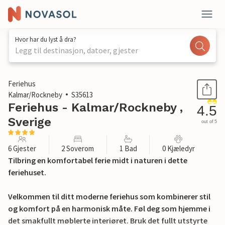
Hvor har du lyst å dra?
Legg til destinasjon, datoer, gjester
1 / 11
Feriehus
Kalmar/Rockneby
S35613
Feriehus - Kalmar/Rockneby ,
4.5
Sverige
out of 5
6 Gjester
2 Soverom
1 Bad
0 Kjæledyr
Tilbring en komfortabel ferie midt i naturen i dette
feriehuset.
Velkommen til ditt moderne feriehus som kombinerer stil
og komfort på en harmonisk måte. Føl deg som hjemme i
det smakfullt møblerte interiøret. Bruk det fullt utstyrte