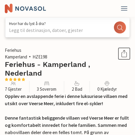
Hvor har du lyst å dra?
Legg til destinasjon, datoer, gjester
1 / 30
Feriehus
Kamperland
HZE198
Feriehus - Kamperland ,
Nederland
7 Gjester
3 Soverom
2 Bad
0 Kjæledyr
Opplev en avslappende ferie i denne luksuriøse villaen med
utsikt over Veerse Meer, inkludert fire el-sykler!
Denne fantastisk beliggende villaen ved Veerse Meer er fullt
og komfortabelt innredet for hele familien. Sammen med
nabovillaen deler dere en felles tomt. På grunn av