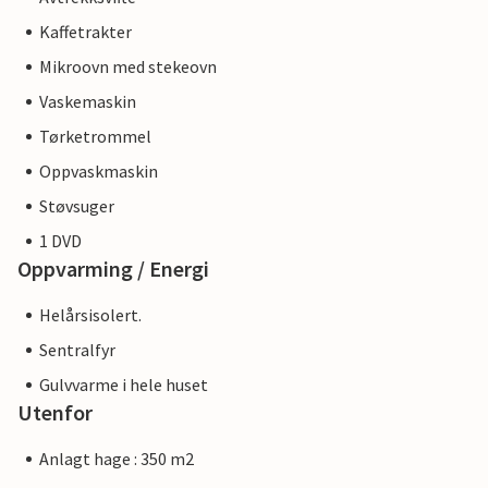
Kaffetrakter
Mikroovn med stekeovn
Vaskemaskin
Tørketrommel
Oppvaskmaskin
Støvsuger
1 DVD
Oppvarming / Energi
Helårsisolert.
Sentralfyr
Gulvvarme i hele huset
Utenfor
Anlagt hage : 350 m2