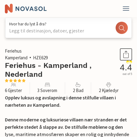
Hvor har du lyst å dra?
Legg til destinasjon, datoer, gjester
1 / 31
Feriehus
Kamperland
HZE629
Feriehus - Kamperland ,
4.4
Nederland
out of 5
6 Gjester
3 Soverom
2 Bad
2 Kjæledyr
Opplev luksus og avslapning i denne stilfulle villaen i
nærheten av Kamperland.
Denne moderne og luksuriøse villaen nær stranden er det
perfekte stedet å slappe av. De stilfulle møblene og den
lyse, maritime atmosfæren skaper en rolig og innbydende