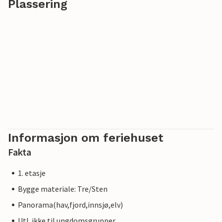
Plassering
Informasjon om feriehuset
Fakta
1. etasje
Bygge materiale: Tre/Sten
Panorama(hav,fjord,innsjø,elv)
Utl. ikke til ungdomsgrupper