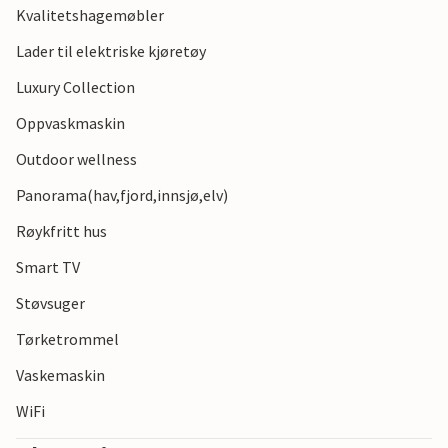
Kvalitetshagemøbler
nasjonalpark på fascinerende flora og fauna, mens byer
som Middelburg og Veere lokker med sine historiske
Lader til elektriske kjøretøy
severdigheter og sjarmerende gater. Kamperland er det
Luxury Collection
perfekte utgangspunktet for en variert ferie.
Oppvaskmaskin
Outdoor wellness
Panorama(hav,fjord,innsjø,elv)
Røykfritt hus
Smart TV
Støvsuger
Tørketrommel
Vaskemaskin
WiFi