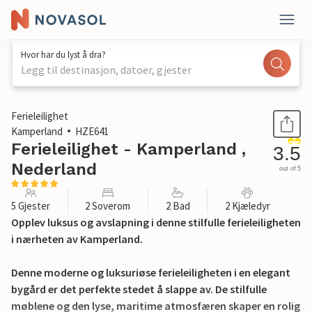
Hvor har du lyst å dra?
Legg til destinasjon, datoer, gjester
1 / 42
Ferieleilighet
Kamperland
HZE641
Ferieleilighet - Kamperland ,
3.5
Nederland
out of 5
5 Gjester
2 Soverom
2 Bad
2 Kjæledyr
Opplev luksus og avslapning i denne stilfulle ferieleiligheten
i nærheten av Kamperland.
Denne moderne og luksuriøse ferieleiligheten i en elegant
bygård er det perfekte stedet å slappe av. De stilfulle
møblene og den lyse, maritime atmosfæren skaper en rolig