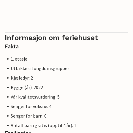
av i en gyngestol og lytte til knitringen fra peisen.
Vær oppmerksom på at OstseeResort Olpenitz fortsatt er
under bygging på grunn av stor etterspørsel.
Overnattingsstedet holder likevel allerede 5-stjerners
Informasjon om feriehuset
standard og tilbyr deg et førsteklasses opphold. Eventuelle
Fakta
byggearbeider på feriestedet vil ikke påvirke din
ferieopplevelse, og det er derfor ikke mulig å få ekstra
1. etasje
rabatter.
Utl. ikke til ungdomsgrupper
Kjæledyr: 2
Bygge (år): 2022
Vår kvalitetsvurdering: 5
Senger for voksne: 4
Senger for barn: 0
Antall barn gratis (opptil 4 år): 1
Fasiliteter