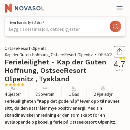
Hvor har du lyst å dra?
Legg til destinasjon, datoer, gjester
1 / 33
OstseeResort Olpenitz
Kap der Guten Hoffnung, OstseeResort Olpenitz
DFH408
Ferieleilighet - Kap der Guten
4.7
Hoffnung, OstseeResort
out of 5
Olpenitz , Tyskland
4 Gjester
2 Soverom
1 Bad
2 Kjæledyr
Ferieleiligheten "Kapp det gode håp" lever opp til navnet
sitt, da den utstråler mye positiv energi. Med sin
skandinaviske innredning er den som skapt for en
avslappende og koselig ferie på OstseeResort Olpenitz.