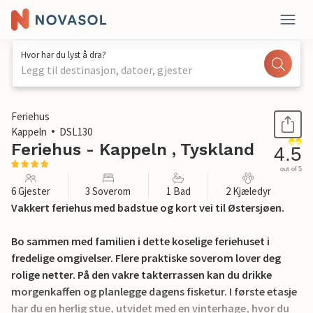
Hvor har du lyst å dra?
Legg til destinasjon, datoer, gjester
1 / 30
Feriehus
Kappeln
DSL130
Feriehus - Kappeln , Tyskland
4.5
out of 5
6 Gjester
3 Soverom
1 Bad
2 Kjæledyr
Vakkert feriehus med badstue og kort vei til Østersjøen.
Bo sammen med familien i dette koselige feriehuset i
fredelige omgivelser. Flere praktiske soverom lover deg
rolige netter. På den vakre takterrassen kan du drikke
morgenkaffen og planlegge dagens fisketur. I første etasje
har du en herlig stue, utvidet med en vinterhage, hvor du