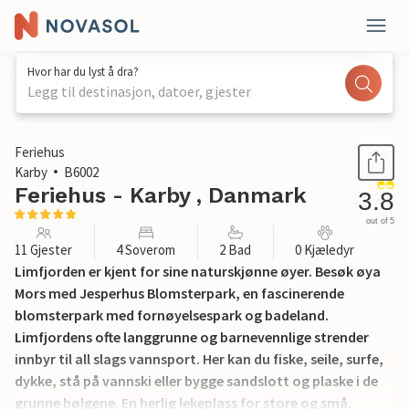
Hvor har du lyst å dra?
Legg til destinasjon, datoer, gjester
1 / 12
Feriehus
Karby
B6002
Feriehus - Karby , Danmark
3.8
out of 5
11 Gjester
4 Soverom
2 Bad
0 Kjæledyr
Limfjorden er kjent for sine naturskjønne øyer. Besøk øya
Mors med Jesperhus Blomsterpark, en fascinerende
blomsterpark med fornøyelsespark og badeland.
Limfjordens ofte langgrunne og barnevennlige strender
innbyr til all slags vannsport. Her kan du fiske, seile, surfe,
dykke, stå på vannski eller bygge sandslott og plaske i de
grunne bølgene. En herlig lekeplass for store og små.