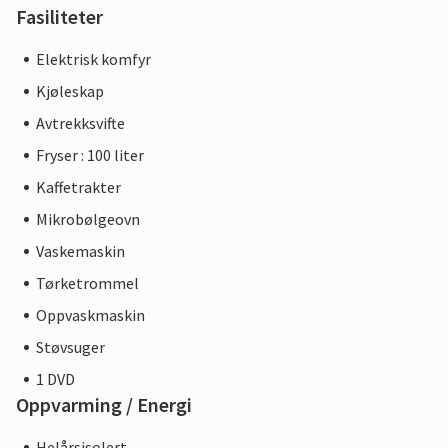
Fasiliteter
Elektrisk komfyr
Kjøleskap
Avtrekksvifte
Fryser : 100 liter
Kaffetrakter
Mikrobølgeovn
Vaskemaskin
Tørketrommel
Oppvaskmaskin
Støvsuger
1 DVD
Oppvarming / Energi
Helårsisolert.