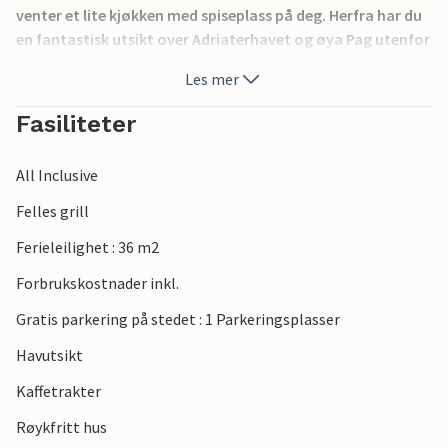
venter et lite kjøkken med spiseplass på deg. Herfra har du
en fantastisk utsikt over Adriaterhavet og øya Pag utenfor
kysten.
Les mer
Så neste svømmetur i havet eller neste tur langs kysten er
Fasiliteter
aldri langt unna her. Nyt middelhavsatmosfæren med
lokale retter og viner. Hvis du er i humør for en aktiv ferie,
All Inclusive
vil Balkanfjellene i innlandet friste deg.
Felles grill
Gled deg til en variert og herlig feriesesong!
Ferieleilighet : 36 m2
Merknader: Eieren bor ved siden av, det samme gjør CKV482
Forbrukskostnader inkl.
i et eget hus. Takhøyden er litt lav i deler.
Gratis parkering på stedet : 1 Parkeringsplasser
Havutsikt
Kaffetrakter
Røykfritt hus