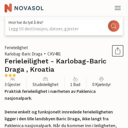
Hvor har du lyst å dra?
Legg til destinasjon, datoer, gjester
1 / 23
Ferieleilighet
Karlobag-Baric Draga
CKV481
Ferieleilighet - Karlobag-Baric
Draga , Kroatia
3 Gjester
Studioleilighet
1 Bad
0 Kjæledyr
Praktisk ferieleilighet i nærheten av Paklenica
nasjonalpark.
Denne enkelt og funksjonelt innredede ferieleiligheten
ligger i den lille landsbyen Baric Draga, ikke langt fra
Paklenica nasjonalpark. Når du kommer inn i leiligheten,