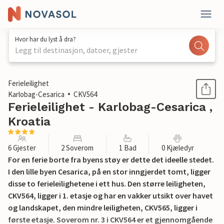
Hvor har du lyst å dra?
Legg til destinasjon, datoer, gjester
1 / 30
Ferieleilighet
Karlobag-Cesarica
CKV564
Ferieleilighet - Karlobag-Cesarica ,
Kroatia
6 Gjester
2 Soverom
1 Bad
0 Kjæledyr
For en ferie borte fra byens støy er dette det ideelle stedet.
I den lille byen Cesarica, på en stor inngjerdet tomt, ligger
disse to ferieleilighetene i ett hus. Den større leiligheten,
CKV564, ligger i 1. etasje og har en vakker utsikt over havet
og landskapet, den mindre leiligheten, CKV565, ligger i
første etasje. Soverom nr. 3 i CKV564 er et gjennomgående