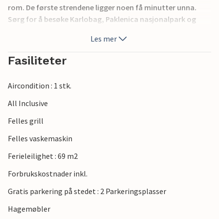
rom. De første strendene ligger noen få minutter unna.
Sørg for å besøke Karlobag, Paklenica nasjonalpark og
Plitvice-sjøene.
Les mer
Fasiliteter
Aircondition : 1 stk.
All Inclusive
Felles grill
Felles vaskemaskin
Ferieleilighet : 69 m2
Forbrukskostnader inkl.
Gratis parkering på stedet : 2 Parkeringsplasser
Hagemøbler