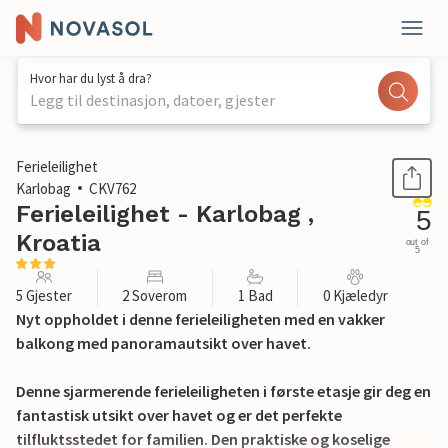
Hvor har du lyst å dra?
Legg til destinasjon, datoer, gjester
1 / 23
Ferieleilighet
Karlobag
CKV762
Ferieleilighet - Karlobag ,
5
Kroatia
out of
5
5 Gjester
2 Soverom
1 Bad
0 Kjæledyr
Nyt oppholdet i denne ferieleiligheten med en vakker
balkong med panoramautsikt over havet.
Denne sjarmerende ferieleiligheten i første etasje gir deg en
fantastisk utsikt over havet og er det perfekte
tilfluktsstedet for familien. Den praktiske og koselige