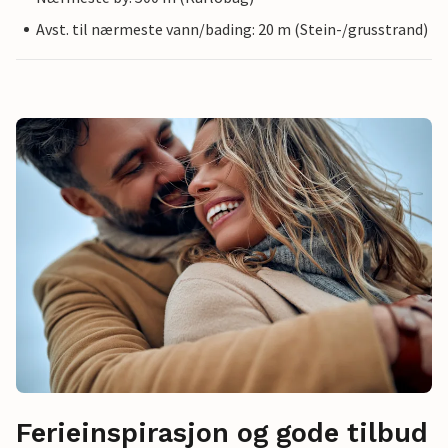
Avst. til nærmeste vann/bading: 20 m (Stein-/grusstrand)
Ferieinspirasjon og gode tilbud