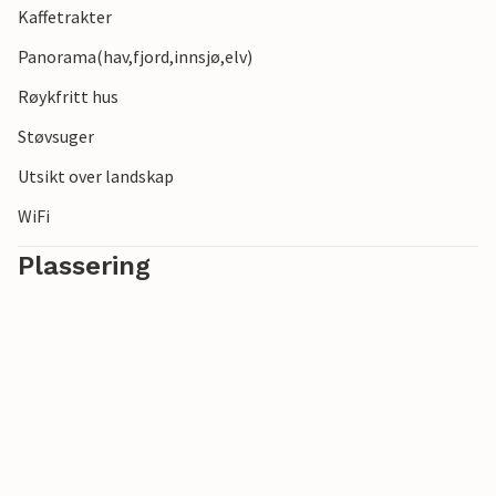
Kaffetrakter
Panorama(hav,fjord,innsjø,elv)
Røykfritt hus
Støvsuger
Utsikt over landskap
WiFi
Plassering