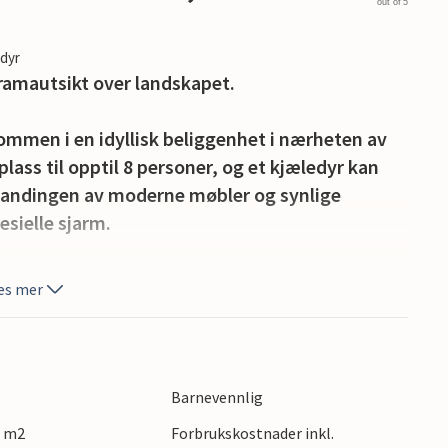
out of 5
edyr
ramautsikt over landskapet.
kommen i en idyllisk beliggenhet i nærheten av
lass til opptil 8 personer, og et kjæledyr kan
blandingen av moderne møbler og synlige
pesielle sjarm.
in disposisjon ved huset for å nyte solen og roen
es mer
elkommen forfriskning på varme dager, og det er
og turstier hvor du kan utforske naturen i
Barnevennlig
r du kan bade og fiske.
0 m2
Forbrukskostnader inkl.