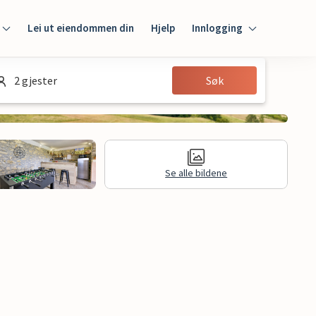
Lei ut eiendommen din
Hjelp
Innlogging
Innlogging
2 gjester
Søk
Gjest
Huseier
Se alle bildene