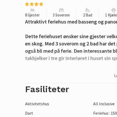
8 Gjester
3 Soverom
2 Bad
1 Kjæl
Attraktivt feriehus med basseng og pano
Dette feriehuset ønsker sine gjester vel
en skog. Med 3 soverom og 2 bad har det p
også bli med på ferie. Den interessante 
takbjelker i tre gir interiøret i huset sin s
Du har flere terrasser og en balkong til d
L
og virkelig slappe av. Bassenget tilbyr v
leker og lekeplassutstyr for barna dine.
Fasiliteter
Området rundt tilbyr fantastiske sykkel- 
Aktivitetshus
All Inclusive
området. Kjør til en innsjø 8 km unna hvo
Dart
Feriehus : 15