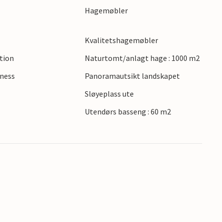
Hagemøbler
d basseng i en fantastisk beliggenhet!
Kvalitetshagemøbler
ction
Naturtomt/anlagt hage : 1000 m2
lness
Panoramautsikt landskapet
s
Sløyeplass ute
Utendørs basseng : 60 m2