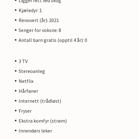
Ligger rett ved skog
Kjæledyr: 1
Renovert (år): 2021
Senger for voksne: 8
Antall barn gratis (opptil 4 år): 0
3 TV
Stereoanleg
Netflix
Hårføner
Internett (trådløst)
Fryser
Ekstra komfyr (strøm)
Innendørs leker