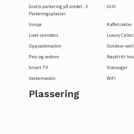
Gratis parkering på stedet : 3
Grill
Nyt en herlig ferie i dette feriehuset me
Parkeringsplasser
Innsjø
Kaffetrakter
Livet utendørs
Luxury Colle
Oppvaskmaskin
Outdoor wel
Peis og vedovn
Røykfritt hu
Smart TV
Støvsuger
Vaskemaskin
WiFi
Plassering