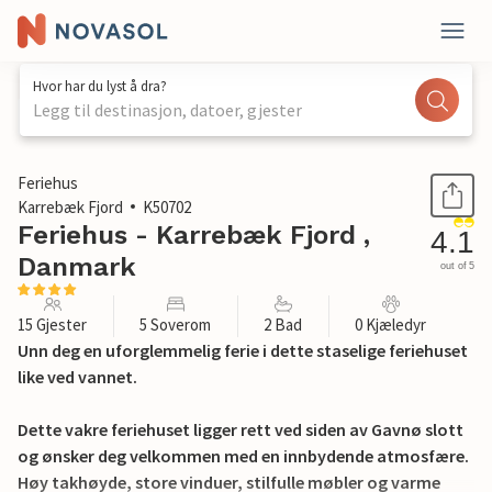
Hvor har du lyst å dra?
Legg til destinasjon, datoer, gjester
1 / 26
Feriehus
Karrebæk Fjord
K50702
Feriehus - Karrebæk Fjord ,
4.1
Danmark
out of 5
15 Gjester
5 Soverom
2 Bad
0 Kjæledyr
Unn deg en uforglemmelig ferie i dette staselige feriehuset
like ved vannet.
Dette vakre feriehuset ligger rett ved siden av Gavnø slott
og ønsker deg velkommen med en innbydende atmosfære.
Høy takhøyde, store vinduer, stilfulle møbler og varme