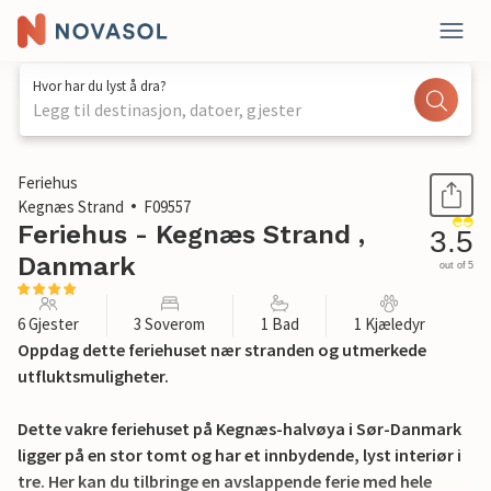
Hvor har du lyst å dra?
Legg til destinasjon, datoer, gjester
1 / 26
Feriehus
Kegnæs Strand
F09557
Feriehus - Kegnæs Strand ,
3.5
Danmark
out of 5
6 Gjester
3 Soverom
1 Bad
1 Kjæledyr
Oppdag dette feriehuset nær stranden og utmerkede
utfluktsmuligheter.
Dette vakre feriehuset på Kegnæs-halvøya i Sør-Danmark
ligger på en stor tomt og har et innbydende, lyst interiør i
tre. Her kan du tilbringe en avslappende ferie med hele