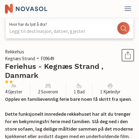
Hvor har du lyst å dra?
Legg til destinasjon, datoer, gjester
1 / 22
Rekkehus
Kegnæs Strand
F09649
Feriehus - Kegnæs Strand ,
Danmark
4 Gjester
2 Soverom
1 Bad
1 Kjæledyr
Opplev en familievennlig ferie bare noen få skritt fra sjøen.
Dette funksjonelt innredede rekkehuset har alt du trenger
for en bekymringsfri ferie med familien. Slå deg ned i den
store sofaen, lag deilige måltider sammen på det moderne
kjøkkenet eller avslutt dagen med en underholdende film.