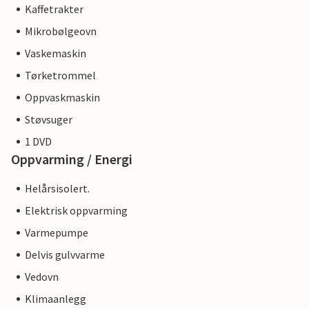
Kaffetrakter
Mikrobølgeovn
Vaskemaskin
Tørketrommel
Oppvaskmaskin
Støvsuger
1 DVD
Oppvarming / Energi
Helårsisolert.
Elektrisk oppvarming
Varmepumpe
Delvis gulvvarme
Vedovn
Klimaanlegg