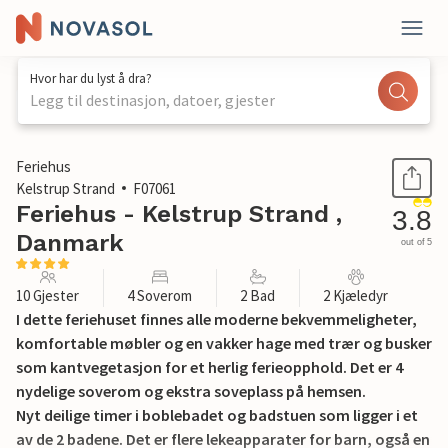
Hvor har du lyst å dra?
Legg til destinasjon, datoer, gjester
1 / 17
Feriehus
Kelstrup Strand
F07061
Feriehus - Kelstrup Strand ,
3.8
Danmark
out of 5
10 Gjester
4 Soverom
2 Bad
2 Kjæledyr
I dette feriehuset finnes alle moderne bekvemmeligheter,
komfortable møbler og en vakker hage med trær og busker
som kantvegetasjon for et herlig ferieopphold. Det er 4
nydelige soverom og ekstra soveplass på hemsen.
Nyt deilige timer i boblebadet og badstuen som ligger i et
av de 2 badene. Det er flere lekeapparater for barn, også en