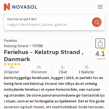
Hvor har du lyst å dra?
Legg til destinasjon, datoer, gjester
1 / 20
Feriehus
Kelstrup Strand
F07096
Feriehus - Kelstrup Strand ,
4.1
Danmark
out of 5
10 Gjester
4 Soverom
2 Bad
1 Kjæledyr
Dette hyggelige feriehuset, bygget i 2016, er perfekt for en
herlig ferie ved Kelstrup Strand. Her tilbys du et virkelig
innbydende feriehus i et nyere ferieområde, nær naturen
og stranden. De store panoramavinduene gir fantastisk lys
i stuen, som er en forlengelse av kjøkkenet. Det er fire gode
soverom og bad i huset, ett med boblebad. Gode terrasser,