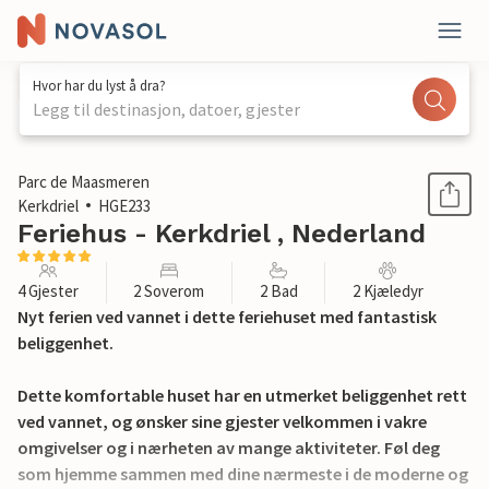
Hvor har du lyst å dra?
Legg til destinasjon, datoer, gjester
1 / 26
Parc de Maasmeren
Kerkdriel
HGE233
Feriehus - Kerkdriel , Nederland
4 Gjester
2 Soverom
2 Bad
2 Kjæledyr
Nyt ferien ved vannet i dette feriehuset med fantastisk
beliggenhet.
Dette komfortable huset har en utmerket beliggenhet rett
ved vannet, og ønsker sine gjester velkommen i vakre
omgivelser og i nærheten av mange aktiviteter. Føl deg
som hjemme sammen med dine nærmeste i de moderne og