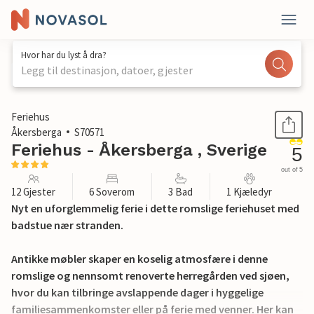
Hvor har du lyst å dra?
Legg til destinasjon, datoer, gjester
1 / 11
Feriehus
Åkersberga
S70571
Feriehus - Åkersberga , Sverige
5
out of 5
12 Gjester
6 Soverom
3 Bad
1 Kjæledyr
Nyt en uforglemmelig ferie i dette romslige feriehuset med
badstue nær stranden.
Antikke møbler skaper en koselig atmosfære i denne
romslige og nennsomt renoverte herregården ved sjøen,
hvor du kan tilbringe avslappende dager i hyggelige
familiesammenkomster eller på ferie med venner. Her kan