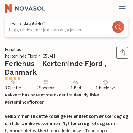
Hvor har du lyst å dra?
Legg til destinasjon, datoer, gjester
1 / 22
Feriehus
Kerteminde Fjord
G51411
Feriehus - Kerteminde Fjord ,
Danmark
3 Gjester
2 Soverom
1 Bad
1 Kjæledyr
Vakkert hus bare et steinkast fra den idylliske
Kertemindefjorden.
Velkommen til dette koselige feriehuset som ønsker deg og
din lille familie velkommen. Nyt ferien og føl deg som
hjemme i det vakkert innredede huset. Tenn opp i