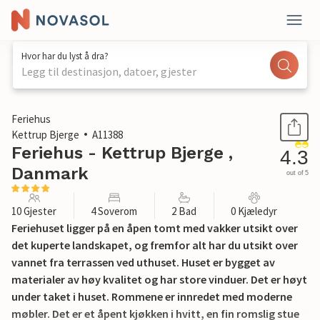
Hvor har du lyst å dra?
Legg til destinasjon, datoer, gjester
1 / 30
Feriehus
Kettrup Bjerge
A11388
Feriehus - Kettrup Bjerge ,
4.3
Danmark
out of 5
10 Gjester
4 Soverom
2 Bad
0 Kjæledyr
Feriehuset ligger på en åpen tomt med vakker utsikt over
det kuperte landskapet, og fremfor alt har du utsikt over
vannet fra terrassen ved uthuset. Huset er bygget av
materialer av høy kvalitet og har store vinduer. Det er høyt
under taket i huset. Rommene er innredet med moderne
møbler. Det er et åpent kjøkken i hvitt, en fin romslig stue