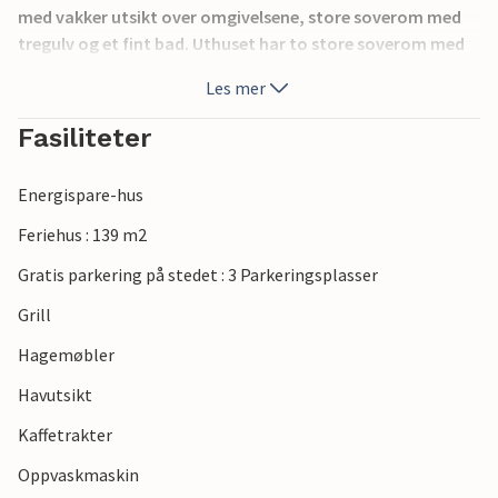
med vakker utsikt over omgivelsene, store soverom med
tregulv og et fint bad. Uthuset har to store soverom med
dobbeltsenger og et innbydende bad. Det er en fin terrasse
Les mer
med god utsikt ved begge husene. Vennligst merk: Det er
ikke Wi-Fi i annekset.
Fasiliteter
Energispare-hus
Feriehus : 139 m2
Gratis parkering på stedet : 3 Parkeringsplasser
Grill
Hagemøbler
Havutsikt
Kaffetrakter
Oppvaskmaskin