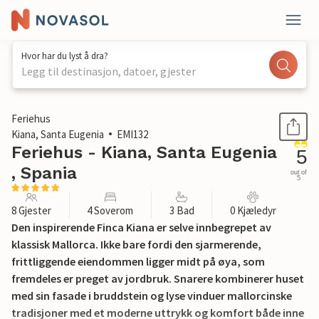
Hvor har du lyst å dra?
Legg til destinasjon, datoer, gjester
1 / 39
Feriehus
Kiana, Santa Eugenia
EMI132
Feriehus - Kiana, Santa Eugenia
5
, Spania
out of
5
8 Gjester
4 Soverom
3 Bad
0 Kjæledyr
Den inspirerende Finca Kiana er selve innbegrepet av
klassisk Mallorca. Ikke bare fordi den sjarmerende,
frittliggende eiendommen ligger midt på øya, som
fremdeles er preget av jordbruk. Snarere kombinerer huset
med sin fasade i bruddstein og lyse vinduer mallorcinske
tradisjoner med et moderne uttrykk og komfort både inne