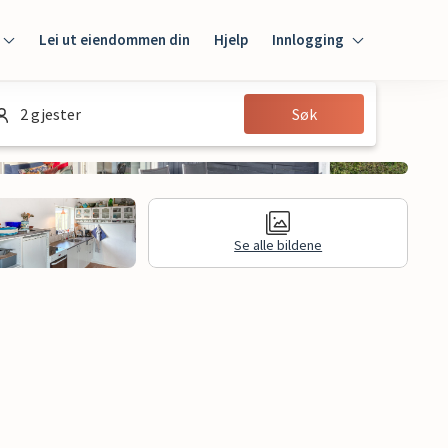
Lei ut eiendommen din
Hjelp
Innlogging
Innlogging
2 gjester
Søk
Gjest
Huseier
Se alle bildene