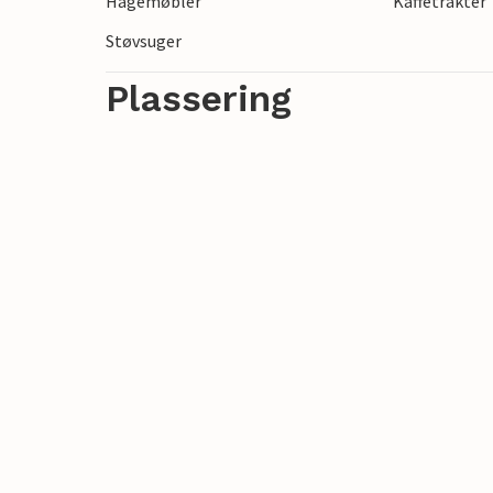
Hagemøbler
Kaffetrakter
og avslappende ferier.
Støvsuger
Plassering