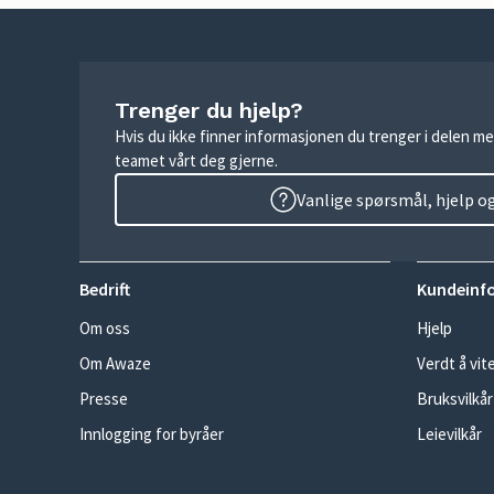
Trenger du hjelp?
Hvis du ikke finner informasjonen du trenger i delen me
teamet vårt deg gjerne.
Vanlige spørsmål, hjelp o
Bedrift
Kundeinf
Om oss
Hjelp
Om Awaze
Verdt å vit
Presse
Bruksvilkår
Innlogging for byråer
Leievilkår