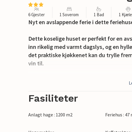
6 Gjester
1 Soverom
1 Bad
1 Kjæl
Nyt en avslappende ferie i dette feriehus
Dette koselige huset er perfekt for en av
inn rikelig med varmt dagslys, og en hylle
det praktiske kjøkkenet kan du trylle fre
vin til.
Spis frokost i solskinnet på terrassen og
L
naturen. Fordyp deg i en god bok eller se 
Fasiliteter
Ta en kort spasertur til fjorden og nyt de
klare vannet og de brede breddene innby
Anlagt hage : 1200 m2
Feriehus : 47
landsbyen Præstø i nærheten, med havn, 
dra på utflukter i det omkringliggende la