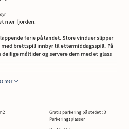
edyr
et nær fjorden.
slappende ferie på landet. Store vinduer slipper
 med brettspill innbyr til ettermiddagsspill. På
m deilige måltider og servere dem med et glass
 nyt utsikten over den grønne hagen og roen i
es mer
barna leke i hagen.
t rolige kystlandskapet rundt Kindvig, der det
r til avslapning. Oppdag den sjarmerende
 m2
Gratis parkering på stedet : 3
trange gater og koselige kafeer. Du kan også
Parkeringsplasser
ndskapet, som er ideelt for fotturer, sykkelturer