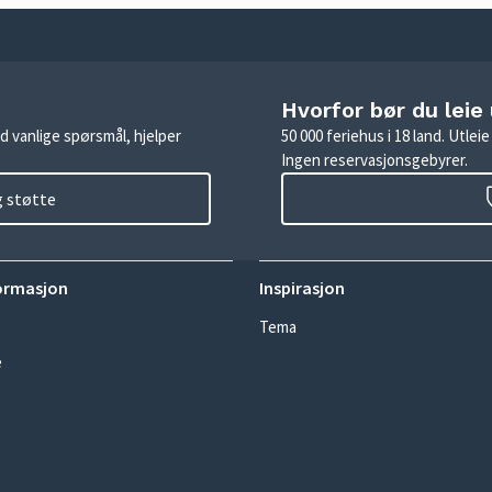
Hvorfor bør du leie
d vanlige spørsmål, hjelper
50 000 feriehus i 18 land. Utle
Ingen reservasjonsgebyrer.
g støtte
ormasjon
Inspirasjon
Tema
e