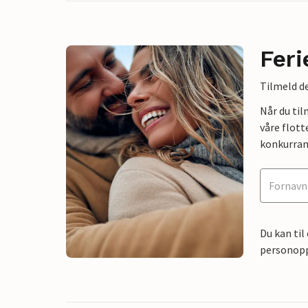
Feri
Tilmeld de
Når du ti
våre flott
konkurran
Du kan til
personoppl