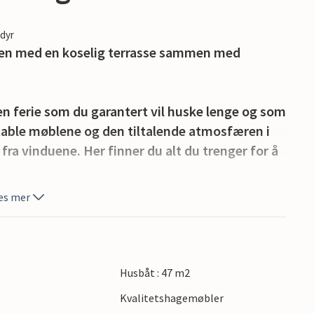
edyr
en med en koselig terrasse sammen med
en ferie som du garantert vil huske lenge og som
able møblene og den tiltalende atmosfæren i
ra vinduene. Her finner du alt du trenger for å
es mer
elige terrassen, det ideelle stedet for felles
De Spaanjerd marina og se frem til mange
Husbåt : 47 m2
eglede. Området rundt i Kinrooi byr også på
Kvalitetshagemøbler
tur eller sykkeltur gjennom de vakre landsbyene