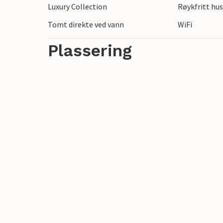
Luxury Collection
Røykfritt hu
langs Meuse og nyt det vakre landskapet
besøke de innbydende byene Maaseik og H
Tomt direkte ved vann
WiFi
noen hundre meter unna.
Plassering