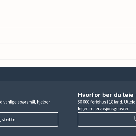
Hvorfor bør du leie
d vanlige spørsmål, hjelper
50 000 feriehus i 18 land. Utle
Ingen reservasjonsgebyrer.
g støtte