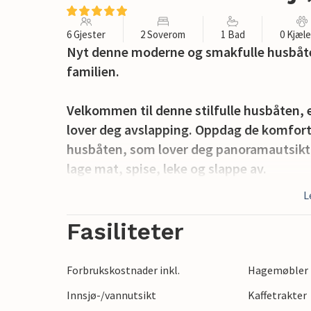
6 Gjester
2 Soverom
1 Bad
0 Kjæl
Nyt denne moderne og smakfulle husbåt
familien.
Velkommen til denne stilfulle husbåten, 
lover deg avslapping. Oppdag de komfort
husbåten, som lover deg panoramautsikt f
lage mat, spise, leke og slappe av.
L
Gå ut fra oppholdsrommet og ut på den kos
måltider og moro i solen.
Fasiliteter
Nyt den bekymringsløse beliggenheten i 
Forbrukskostnader inkl.
Hagemøbler
vannsportsaktiviteter, fisketurer og bad
Innsjø-/vannutsikt
Kaffetrakter
mange varierte aktiviteter. Ta en spaser