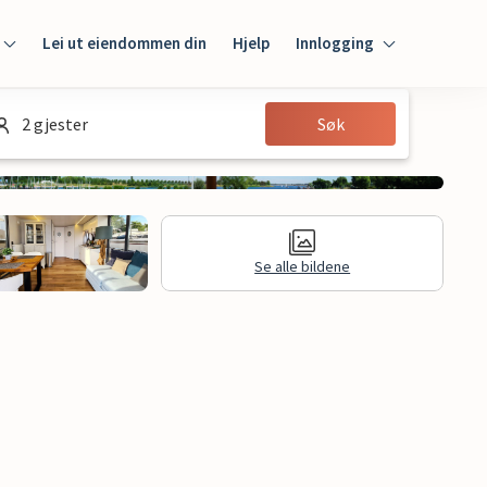
Lei ut eiendommen din
Hjelp
Innlogging
Innlogging
2 gjester
Søk
Gjest
Huseier
Se alle bildene