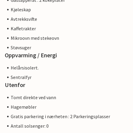
Gassapperat : 2 kokeplater
Kjøleskap
Avtrekksvifte
Kaffetrakter
Mikroovn med stekeovn
Støvsuger
Oppvarming / Energi
Helårsisolert.
Sentralfyr
Utenfor
Tomt direkte ved vann
Hagemøbler
Gratis parkering i nærheten : 2 Parkeringsplasser
Antall solsenger: 0