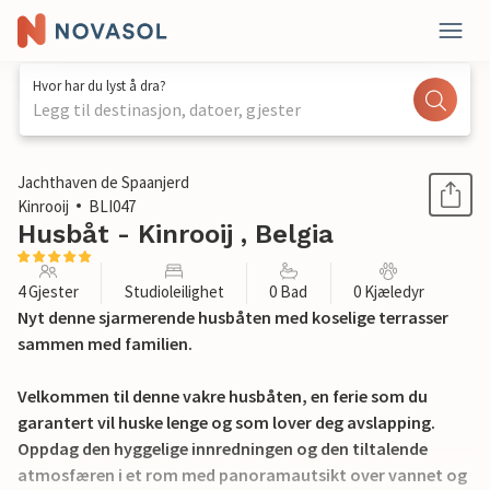
Hvor har du lyst å dra?
Legg til destinasjon, datoer, gjester
1 / 14
Jachthaven de Spaanjerd
Kinrooij
BLI047
Husbåt - Kinrooij , Belgia
4 Gjester
Studioleilighet
0 Bad
0 Kjæledyr
Nyt denne sjarmerende husbåten med koselige terrasser
sammen med familien.
Velkommen til denne vakre husbåten, en ferie som du
garantert vil huske lenge og som lover deg avslapping.
Oppdag den hyggelige innredningen og den tiltalende
atmosfæren i et rom med panoramautsikt over vannet og