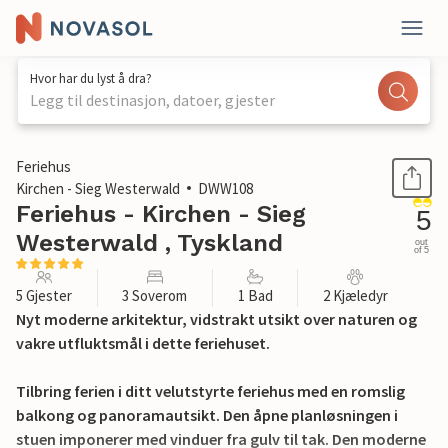
Hvor har du lyst å dra?
Legg til destinasjon, datoer, gjester
1 / 21
Feriehus
Kirchen - Sieg Westerwald
DWW108
Feriehus - Kirchen - Sieg
5
Westerwald , Tyskland
out
of 5
5 Gjester
3 Soverom
1 Bad
2 Kjæledyr
Nyt moderne arkitektur, vidstrakt utsikt over naturen og
vakre utfluktsmål i dette feriehuset.
Tilbring ferien i ditt velutstyrte feriehus med en romslig
balkong og panoramautsikt. Den åpne planløsningen i
stuen imponerer med vinduer fra gulv til tak. Den moderne