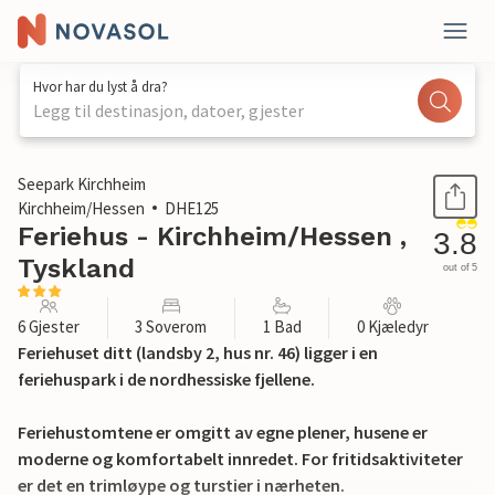
Hvor har du lyst å dra?
Legg til destinasjon, datoer, gjester
1 / 34
Seepark Kirchheim
Kirchheim/Hessen
DHE125
Feriehus - Kirchheim/Hessen ,
3.8
Tyskland
out of 5
6 Gjester
3 Soverom
1 Bad
0 Kjæledyr
Feriehuset ditt (landsby 2, hus nr. 46) ligger i en
feriehuspark i de nordhessiske fjellene.
Feriehustomtene er omgitt av egne plener, husene er
moderne og komfortabelt innredet. For fritidsaktiviteter
er det en trimløype og turstier i nærheten.