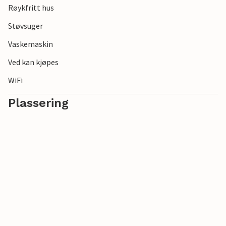
Røykfritt hus
Merk: Badstuen og boblebadet varmes opp med ved,
vennligst ta med egen ved.
Støvsuger
Vaskemaskin
Ved kan kjøpes
WiFi
Plassering