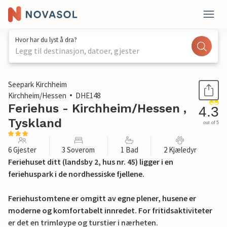
Hvor har du lyst å dra?
Legg til destinasjon, datoer, gjester
1 / 28
Seepark Kirchheim
Kirchheim/Hessen
DHE148
Feriehus - Kirchheim/Hessen ,
4.3
Tyskland
out of 5
6 Gjester
3 Soverom
1 Bad
2 Kjæledyr
Feriehuset ditt (landsby 2, hus nr. 45) ligger i en
feriehuspark i de nordhessiske fjellene.
Feriehustomtene er omgitt av egne plener, husene er
moderne og komfortabelt innredet. For fritidsaktiviteter
er det en trimløype og turstier i nærheten.