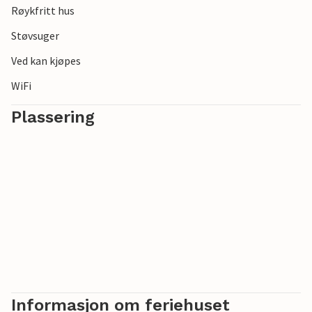
Røykfritt hus
Merk: Badestampen varmes opp med ved, vennligst ta med
egen ved.
Støvsuger
Ved kan kjøpes
WiFi
Plassering
Informasjon om feriehuset