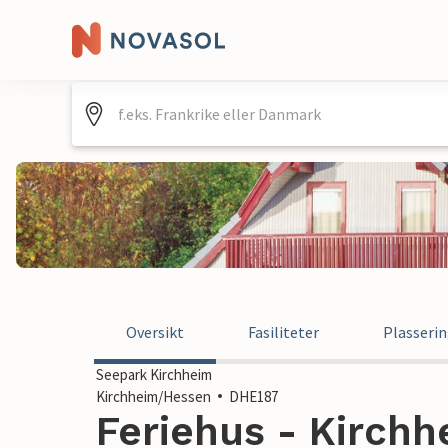
Oversikt
Fasiliteter
Plasseri
Seepark Kirchheim
Kirchheim/Hessen
DHE187
Feriehus - Kirchh