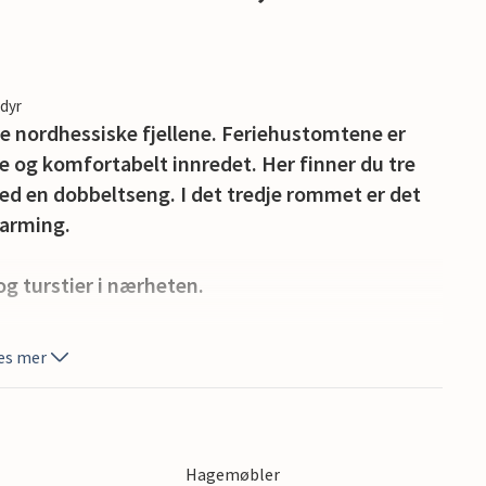
edyr
 de nordhessiske fjellene. Feriehustomtene er
 og komfortabelt innredet. Her finner du tre
ed en dobbeltseng. I det tredje rommet er det
varming.
og turstier i nærheten.
üllwald og Fulda, midt i de nordhessiske
es mer
rødrene Grimm og er en del av den tyske
 sykkelstier inviterer besøkende til å utforske
enland-sykkelstien, Schwalm-sykkelstien og
käppchenland er også et stort antall museer
Hagemøbler