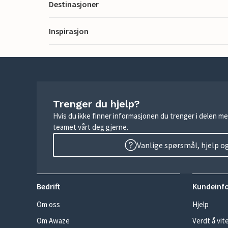
Destinasjoner
Inspirasjon
Trenger du hjelp?
Hvis du ikke finner informasjonen du trenger i delen me
teamet vårt deg gjerne.
Vanlige spørsmål, hjelp o
Bedrift
Kundeinf
Om oss
Hjelp
Om Awaze
Verdt å vit