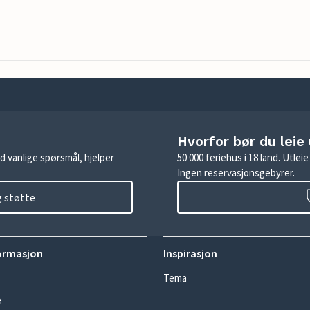
Hvorfor bør du leie
d vanlige spørsmål, hjelper
50 000 feriehus i 18 land. Utle
Ingen reservasjonsgebyrer.
g støtte
ormasjon
Inspirasjon
Tema
e