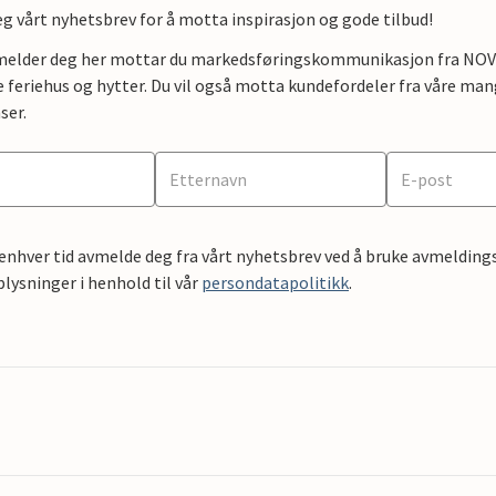
g vårt nyhetsbrev for å motta inspirasjon og gode tilbud!
lmelder deg her mottar du markedsføringskommunikasjon fra NOVAS
e feriehus og hytter. Du vil også motta kundefordeler fra våre mang
ser.
 enhver tid avmelde deg fra vårt nyhetsbrev ved å bruke avmeldings
ysninger i henhold til vår
persondatapolitikk
.