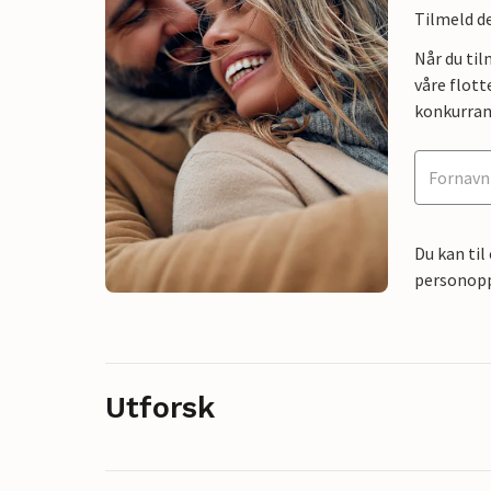
Tilmeld de
Når du ti
våre flott
konkurran
Du kan til
personoppl
Utforsk