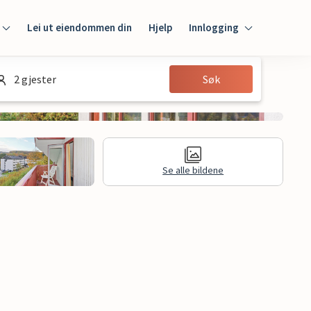
Lei ut eiendommen din
Hjelp
Innlogging
Innlogging
2 gjester
Søk
Gjest
Huseier
Se alle bildene