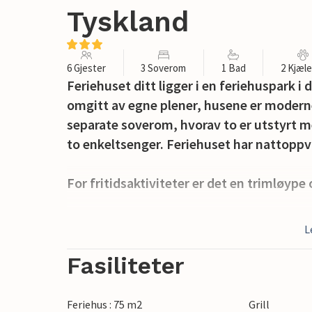
Tyskland
6 Gjester
3 Soverom
1 Bad
2 Kjæl
Feriehuset ditt ligger i en feriehuspark i
omgitt av egne plener, husene er moderne
separate soverom, hvorav to er utstyrt m
to enkeltsenger. Feriehuset har nattopp
For fritidsaktiviteter er det en trimløype 
Rotkäppchenland ligger mellom dalene Kn
L
fjellene. Navnet minner om hjemmet til b
eventyrveien. Mange godt utbygde tur- og
Fasiliteter
kultur og natur, for eksempel Rotkäppch
Fulda-sykkelstien. Karakteristisk for Rot
Feriehus : 75 m2
Grill