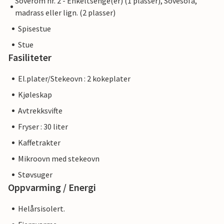
Soverom nr. 2 - Enkeltsenge(er) (1 plasser), Sovesofa,
madrass eller lign. (2 plasser)
Spisestue
Stue
Fasiliteter
El.plater/Stekeovn : 2 kokeplater
Kjøleskap
Avtrekksvifte
Fryser : 30 liter
Kaffetrakter
Mikroovn med stekeovn
Støvsuger
Oppvarming / Energi
Helårsisolert.