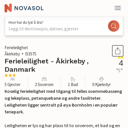
Hvor har du lyst å dra?
Legg til destinasjon, datoer, gjester
1 / 23
Ferieleilighet
Åkirkeby
I53575
Ferieleilighet - Åkirkeby ,
4
Danmark
out of
5
5 Gjester
2 Soverom
1 Bad
0 Kjæledyr
Koselig ferieleilighet med tilgang til felles svømmebasseng
og lekeplass, petanquebane og andre fasiliteter.
Leiligheten ligger sentralt på øya Bornholm i en populær
feriepark.
Leiligheten er lys og har plass til to soverom, et bad og en