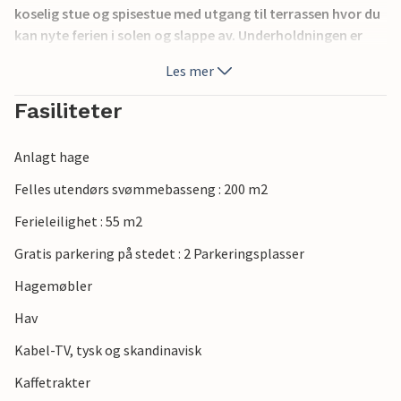
koselig stue og spisestue med utgang til terrassen hvor du
kan nyte ferien i solen og slappe av. Underholdningen er
utstyrt med en Chromecast.
Les mer
Området er veldig godt egnet for barnefamilier, og du er
Fasiliteter
ikke langt fra sykkelstier, det populære
opplevelsessenteret "NaturBornholm" og shopping i
Anlagt hage
handelsbyen Aakirkeby.
Felles utendørs svømmebasseng : 200 m2
Dette vakre feriehuset er det ideelle utgangspunktet for en
Ferieleilighet : 55 m2
ferie på Bornholm.
Gratis parkering på stedet : 2 Parkeringsplasser
Hagemøbler
Hav
Kabel-TV, tysk og skandinavisk
Kaffetrakter