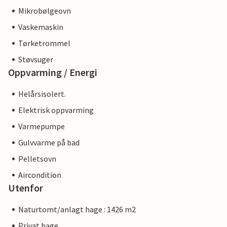
Mikrobølgeovn
Vaskemaskin
Tørketrommel
Støvsuger
Oppvarming / Energi
Helårsisolert.
Elektrisk oppvarming
Varmepumpe
Gulvvarme på bad
Pelletsovn
Aircondition
Utenfor
Naturtomt/anlagt hage : 1426 m2
Privat hage