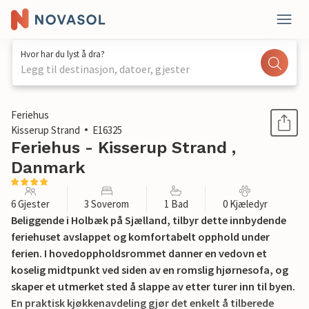
Hvor har du lyst å dra?
Legg til destinasjon, datoer, gjester
1 / 13
Feriehus
Kisserup Strand
E16325
Feriehus - Kisserup Strand ,
Danmark
6 Gjester
3 Soverom
1 Bad
0 Kjæledyr
Beliggende i Holbæk på Sjælland, tilbyr dette innbydende
feriehuset avslappet og komfortabelt opphold under
ferien. I hovedoppholdsrommet danner en vedovn et
koselig midtpunkt ved siden av en romslig hjørnesofa, og
skaper et utmerket sted å slappe av etter turer inn til byen.
En praktisk kjøkkenavdeling gjør det enkelt å tilberede