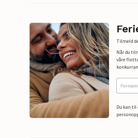
Feri
Tilmeld de
Når du ti
våre flott
konkurran
Du kan til
personoppl