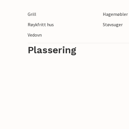
Gled deg til en ferie i dette naturskjønn
Lammefjorden og Isefjorden.
Grill
Hagemøbler
Røykfritt hus
Støvsuger
Vedovn
Plassering