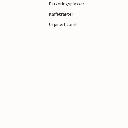
e området med de fortryllende fjordene
Parkeringsplasser
Kaffetrakter
Usjenert tomt