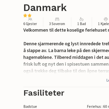
Danmark
6 Gjester
3 Soverom
1 Bad
1 Kjæl
Velkommen til dette koselige feriehuset
Denne sjarmerende og lyst innredede tre
å slappe av. La barna leke på den skjerm
hagemøblene. Tilbered middagen i det aut
frisk luft og nyt den i spisestuen sammen 
også trekke deg tilbake til den åpne terra
L
Om sommeren er du bare 400 meter fra fjo
årstidene kan du varme deg ved peisen eller
Fasiliteter
badstuen.
Badstue
Feriehus : 60