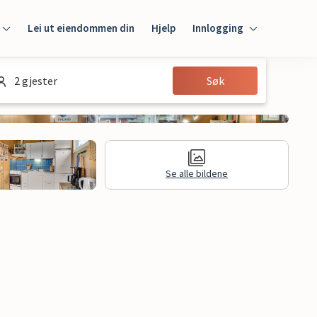
Lei ut eiendommen din
Hjelp
Innlogging
Innlogging
2 gjester
Søk
Gjest
Huseier
Se alle bildene