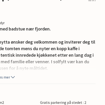
out of 5
edyr
 med badstue nær fjorden.
hytta ønsker deg velkommen og inviterer deg til
ede tomten mens du nyter en kopp kaffe i
entisk innredede kjøkkenet etter en lang dag i
med familie eller venner. I solfylt vær kan du
ssen for å nyte måltidet.
es mer
rden og bademuligheter. I de kjøligere
, hvis du virkelig vil slappe av, gå til den vakre
 m2
Gratis parkering på stedet : 2