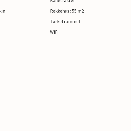
Kaffetrakter
kin
Rekkehus : 55 m2
Tørketrommel
WiFi