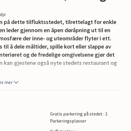
edyr
å dette tilfluktsstedet, tilrettelagt for enkle
pen leder gjennom en åpen døråpning ut til en
mosfære der inne- og uteområder flyter i ett.
 til å dele måltider, spille kort eller slappe av
interiøret og de fredelige omgivelsene gjør det
 kan gjestene også nyte stedets restaurant og
es mer
 kystlandsbyer, kjent for sine frukthager, vakre
søk det berømte Eplemarkedet i Kivik, utforsk
viksgraven, eller rusle gjennom den pittoreske
enshuvud nasjonalpark og nyte vidstrakt utsikt
Gratis parkering på stedet : 1
heter inkluderer Svabesholms Kungsgård,
Parkeringsplasser
tmerkede golfbaner.