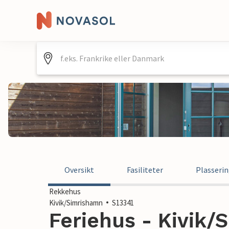
Oversikt
Fasiliteter
Plasseri
Rekkehus
Kivik/Simrishamn
S13341
Feriehus - Kivik/