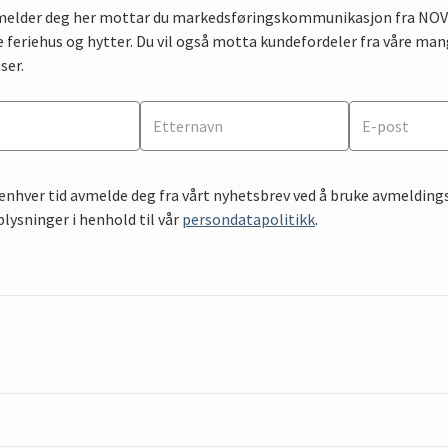
lmelder deg her mottar du markedsføringskommunikasjon fra NOVAS
e feriehus og hytter. Du vil også motta kundefordeler fra våre mang
ser.
 enhver tid avmelde deg fra vårt nyhetsbrev ved å bruke avmeldings
ysninger i henhold til vår
persondatapolitikk
.