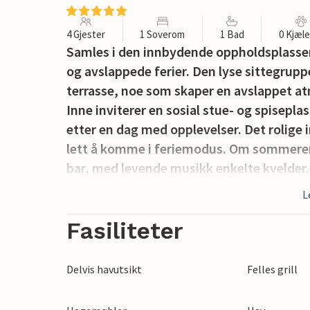
4 Gjester
1 Soverom
1 Bad
0 Kjæl
Samles i den innbydende oppholdsplassen p
og avslappede ferier. Den lyse sittegrup
terrasse, noe som skaper en avslappet at
Inne inviterer en sosial stue- og spiseplass
etter en dag med opplevelser. Det rolige 
lett å komme i feriemodus. Om sommeren
bar, med levende musikk enkelte kvelder.
L
Kivik er en av Österlens mest sjarmerende
strender og naturskjønne omgivelser. Be
Fasiliteter
det historiske bronsealdermonumentet Ki
havnen. Naturentusiaster kan vandre i St
Delvis havutsikt
Felles grill
over kysten, mens nærliggende severdig
Österlens historiske dampjernbane og u