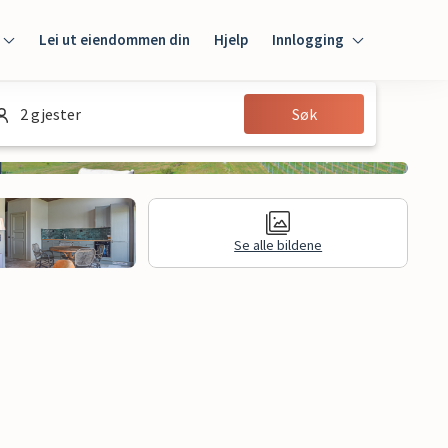
Lei ut eiendommen din
Hjelp
Innlogging
Innlogging
2 gjester
Søk
Gjest
Huseier
Se alle bildene