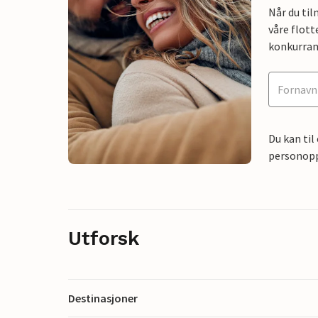
Når du ti
våre flott
konkurran
Du kan til
personoppl
Utforsk
Destinasjoner