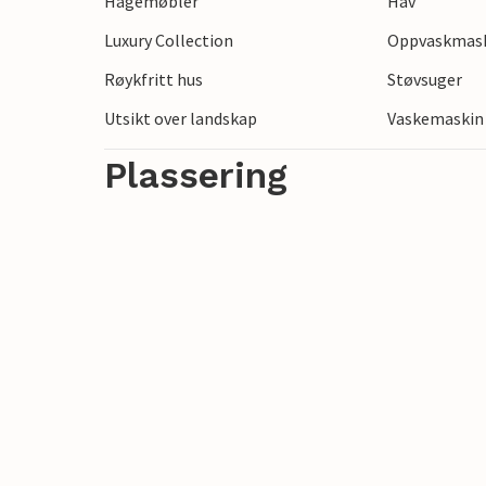
Hagemøbler
Hav
Svabesholms Kungsgård. Nyt den livlige
Luxury Collection
Oppvaskmas
pittoreske smug og bindingsverkshus, spill
dagen med et restaurantbesøk eller livem
Røykfritt hus
Støvsuger
Utsikt over landskap
Vaskemaskin
Plassering