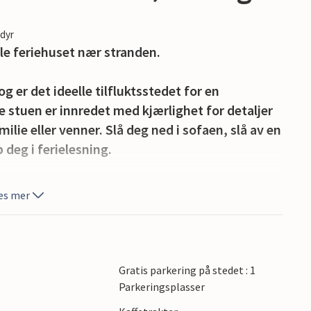
edyr
le feriehuset nær stranden.
g er det ideelle tilfluktsstedet for en
 stuen er innredet med kjærlighet for detaljer
lie eller venner. Slå deg ned i sofaen, slå av en
 deg i ferielesning.
og nyt utsikten over de grønne epletrærne. Spis
es mer
iviteter, og kom tilbake til terrassen om kvelden
meterlange sandstrender, besøk Stenshuvud
Gratis parkering på stedet : 1
ndskapet. Besøk Kivik marked og den historiske
Parkeringsplasser
 og gallerier eller besøk spesielle steder som