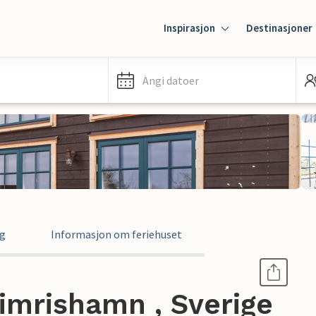
Inspirasjon
Destinasjoner
Angi datoer
ng
Informasjon om feriehuset
Simrishamn , Sverige