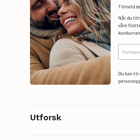
Tilmeld de
Når du ti
våre flott
konkurran
Du kan til
personoppl
Utforsk