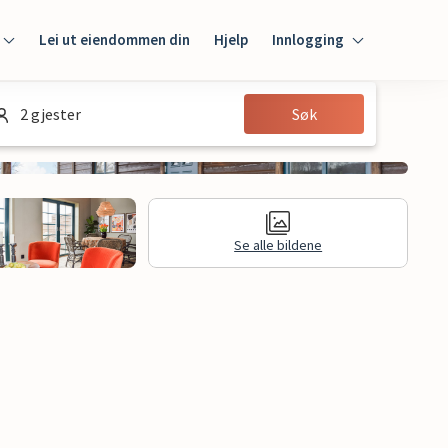
Lei ut eiendommen din
Hjelp
Innlogging
Innlogging
2 gjester
Søk
Gjest
Huseier
Se alle bildene