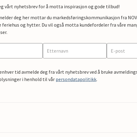
g vårt nyhetsbrev for å motta inspirasjon og gode tilbud!
lmelder deg her mottar du markedsføringskommunikasjon fra NOVAS
e feriehus og hytter. Du vil også motta kundefordeler fra våre mang
ser.
 enhver tid avmelde deg fra vårt nyhetsbrev ved å bruke avmeldings
ysninger i henhold til vår
persondatapolitikk
.