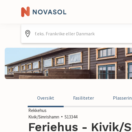
Oversikt
Fasiliteter
Plasseri
Rekkehus
Kivik/Simrishamn
S13344
Feriehus - Kivik/