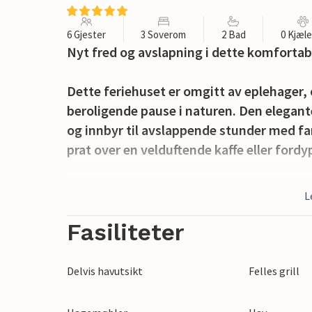
6 Gjester
3 Soverom
2 Bad
0 Kjæl
Nyt fred og avslapning i dette komfortab
Dette feriehuset er omgitt av eplehager, o
beroligende pause i naturen. Den elegante
og innbyr til avslappende stunder med fami
prat over en velduftende kaffe eller fordyp
Gå ut om morgenen, lytt til fuglesangen 
L
frokost i solskinnet før du drar ut på akt
for en deilig grillmiddag.
Fasiliteter
Oppdag Österlen-regionen med sine kilo
Delvis havutsikt
Felles grill
naturreservat og nyt det varierte kystla
Kungagraven, rusle gjennom gårdsbutikker